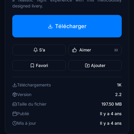
designed livery.
Télécharger
S’a
Aimer
22
Favori
Ajouter
Téléchargements
1K
Version
2.2
Taille du fichier
197.50 MB
Publié
Il y a 4 ans
Mis à jour
Il y a 4 ans