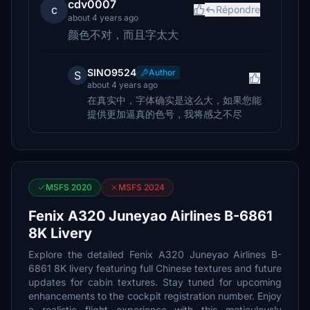
cdv0007
c
Répondre
about 4 years ago
颜色不对，而且字太大
SINO9524
Author
S
about 4 years ago
在真实中，字体确实是这么大，如果您能
提供更加逼真的色号，我将感之不尽
MSFS 2020
MSFS 2024
Fenix A320 Juneyao Airlines B-6861
8K Livery
Explore the detailed Fenix A320 Juneyao Airlines B-
6861 8K livery featuring full Chinese textures and future
updates for cabin textures. Stay tuned for upcoming
enhancements to the cockpit registration number. Enjoy
a realistic flight experience with this meticulously