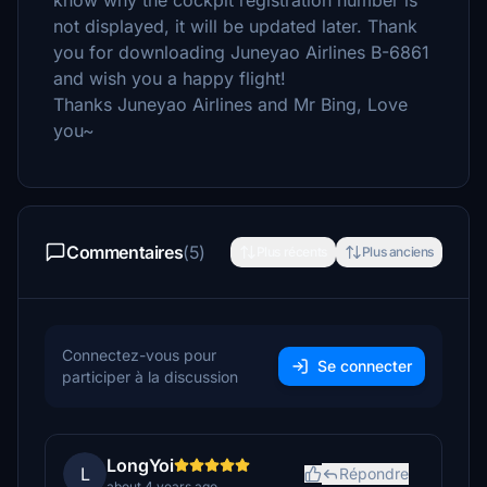
know why the cockpit registration number is
not displayed, it will be updated later. Thank
you for downloading Juneyao Airlines B-6861
and wish you a happy flight!
Thanks Juneyao Airlines and Mr Bing, Love
you~
Commentaires
(5)
Plus récents
Plus anciens
Connectez-vous pour
Se connecter
participer à la discussion
LongYoi
L
Répondre
about 4 years ago