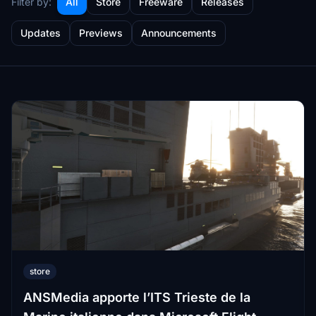
Filter by:
All
Store
Freeware
Releases
Updates
Previews
Announcements
store
ANSMedia apporte l’ITS Trieste de la