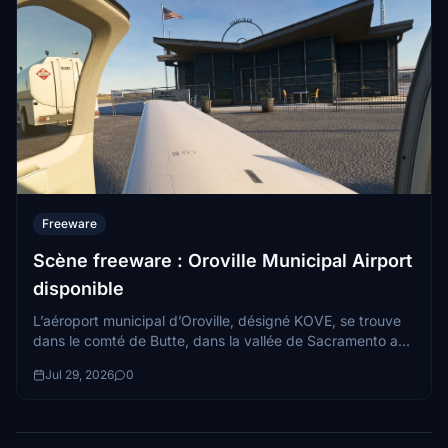
Freeware
Scène freeware : Oroville Municipal Airport
disponible
L’aéroport municipal d’Oroville, désigné KOVE, se trouve
dans le comté de Butte, dans la vallée de Sacramento au
nord de la Californie, juste à l’ouest du vaste réservoir de
Jul 29, 2026
0
Lake Oroville...