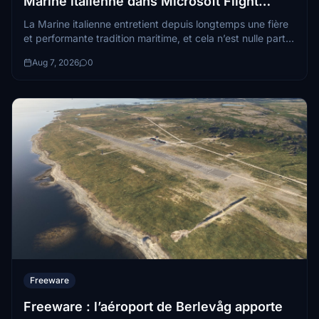
Marine italienne dans Microsoft Flight
Simulator
La Marine italienne entretient depuis longtemps une fière
et performante tradition maritime, et cela n’est nulle part
plus visible aujourd’hui qu’à bord de l’ITS Trieste
Aug 7, 2026
0
(L9890)...
Freeware
Freeware : l’aéroport de Berlevåg apporte