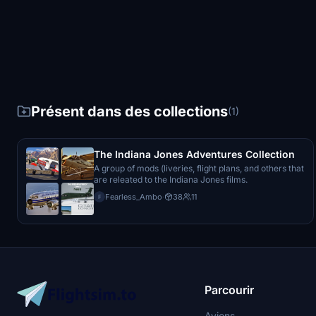
Présent dans des collections
(1)
The Indiana Jones Adventures Collection
A group of mods (liveries, flight plans, and others that
are releated to the Indiana Jones films.
Fearless_Ambo
·
38
11
F
Parcourir
Avions