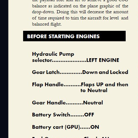
Description
This is a substraction from the MSFS DC-3 operation
Credits go to the original creator of the MSFS oper
Commentaires
(3)