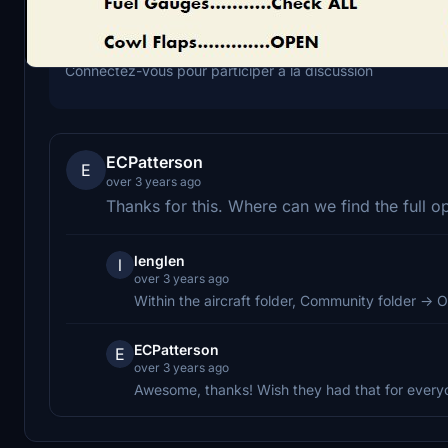
Connectez-vous pour participer à la discussion
ECPatterson
E
over 3 years ago
Thanks for this. Where can we find the full 
lenglen
l
over 3 years ago
Within the aircraft folder, Community folder -> 
ECPatterson
E
over 3 years ago
Awesome, thanks! Wish they had that for everyon