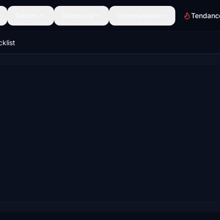
Décors
Découvrir
Communauté
Tendanc
klist