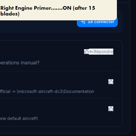
Se connecter
Répondre
operations manual?
Official -> \microsoft-aircraft-dc3\Documentation
e default aircraft!