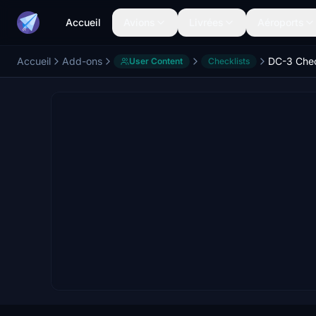
Accueil
Avions
Livrées
Aéroports
Accueil
Add-ons
DC-3 Chec
User Content
Checklists