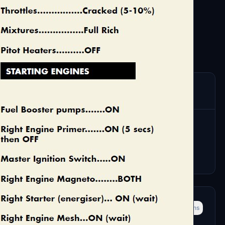
s manual, this contains only the Checklist part.
ations manual.
Plus récents
Plus anciens