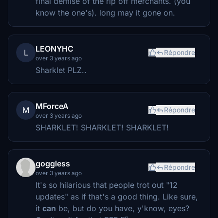
final demise of the rip off merchants. (you
know the one's). long may it gone on.
LEONYHC
L
Répondre
over 3 years ago
Sharklet PLZ..
MForceA
M
Répondre
over 3 years ago
SHARKLET! SHARKLET! SHARKLET!
goggless
Répondre
over 3 years ago
It's so hilarious that people trot out "12
updates" as if that's a good thing. Like sure,
it
can
be, but do you have, y'know, eyes?