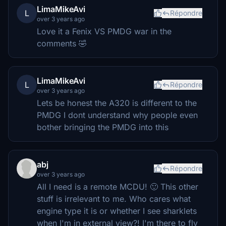
LimaMikeAvi
L
Répondre
over 3 years ago
Love it a Fenix VS PMDG war in the
comments 🤣
LimaMikeAvi
L
Répondre
over 3 years ago
Lets be honest the A320 is different to the
PMDG I dont understand why people even
bother bringing the PMDG into this
abj
Répondre
over 3 years ago
All I need is a remote MCDU! 🙂 This other
stuff is irrelevant to me. Who cares what
engine type it is or whether I see sharklets
when I'm in external view?! I'm there to fly