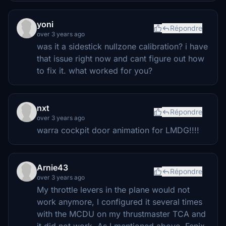
yoni
Répondre
over 3 years ago
was it a sidestick nullzone calibration? i have
that issue right now and cant figure out how
to fix it. what worked for you?
nxt
Répondre
over 3 years ago
warra cockpit door animation for LMDG!!!!
Arnie43
Répondre
over 3 years ago
My throttle levers in the plane would not
work anymore, I configured it several times
with the MCDU on my thrustmaster TCA and
it did not work. As I mentioned above, Fenix