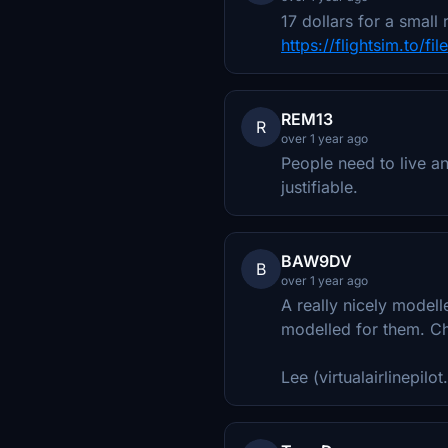
17 dollars for a small
https://flightsim.to/f
REM13
R
over 1 year ago
People need to live an
justifiable.
BAW9DV
B
over 1 year ago
A really nicely modell
modelled for them. Ch
Lee (virtualairlinepilot