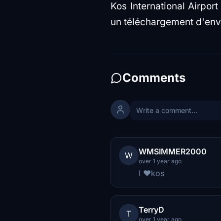
Kos International Airpor
un téléchargement d'envi
Comments
WMSIMMER2000
W
over 1 year ago
I ❤kos
TerryD
T
over 1 year ago