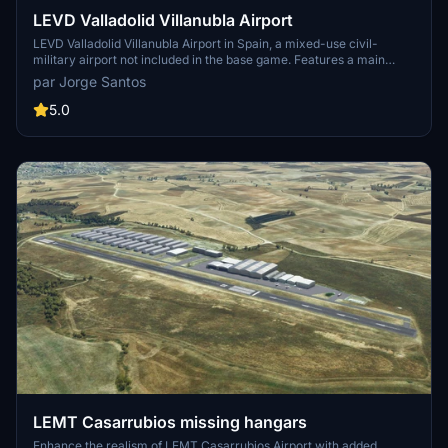
LEVD Valladolid Villanubla Airport
LEVD Valladolid Villanubla Airport in Spain, a mixed-use civil-
military airport not included in the base game. Features a main
asphalt runway with ILS capabilities and a grass runway reserved
par Jorge Santos
for military operations. Experience realistic ATC services with a
single frequency for all roles. Update now available for MSFS 1.15.8
5.0
compatibility.
LEMT Casarrubios missing hangars
Enhance the realism of LEMT Casarrubios Airport with added