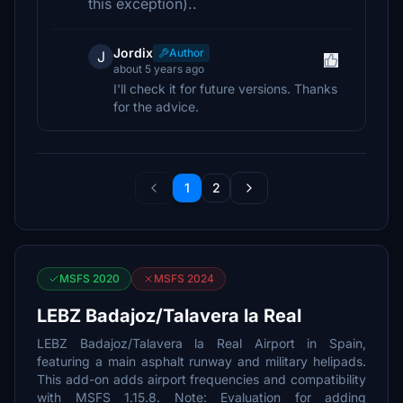
this exception)..
Jordix
Author
J
about 5 years ago
I'll check it for future versions. Thanks
for the advice.
1
2
MSFS 2020
MSFS 2024
LEBZ Badajoz/Talavera la Real
LEBZ Badajoz/Talavera la Real Airport in Spain,
featuring a main asphalt runway and military helipads.
This add-on adds airport frequencies and compatibility
with MSFS 1.15.8. Note: Evaluation for adding