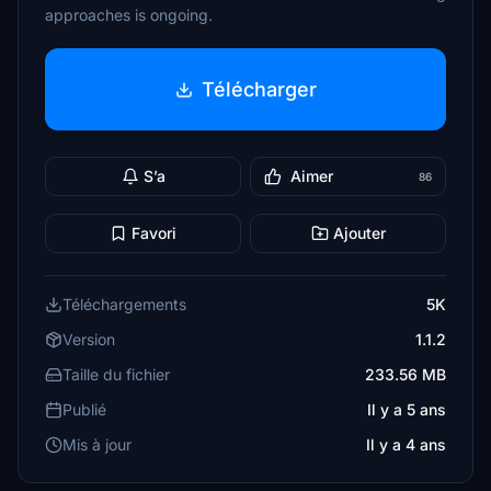
approaches is ongoing.
Télécharger
S’a
Aimer
86
Favori
Ajouter
Téléchargements
5K
Version
1.1.2
Taille du fichier
233.56 MB
Publié
Il y a 5 ans
Mis à jour
Il y a 4 ans