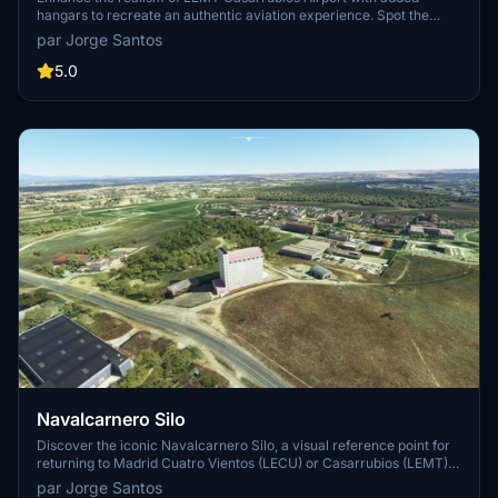
hangars to recreate an authentic aviation experience. Spot the
distinctive rows of rectangular hangars that were previously
par Jorge Santos
missing from the original scenery.
5.0
Navalcarnero Silo
Discover the iconic Navalcarnero Silo, a visual reference point for
returning to Madrid Cuatro Vientos (LECU) or Casarrubios (LEMT).
This massive white structure stands out and can be easily spotted
par Jorge Santos