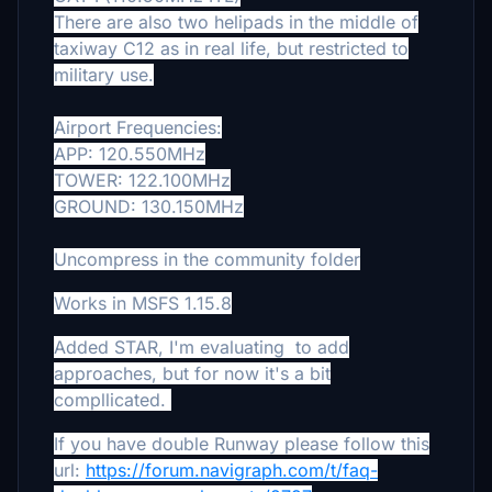
There are also two helipads in the middle of
taxiway C12 as in real life, but restricted to
military use.
Airport Frequencies:
APP: 120.550MHz
TOWER: 122.100MHz
GROUND: 130.150MHz
Uncompress in the community folder
Works in MSFS 1.15.8
Added STAR, I'm evaluating to add
approaches, but for now it's a bit
compllicated.
If you have double Runway please follow this
url:
https://forum.navigraph.com/t/faq-