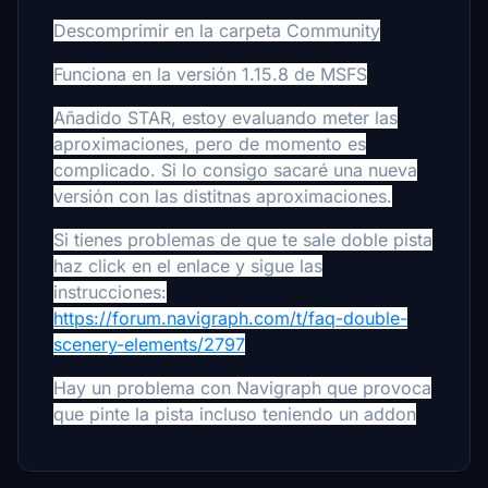
Descomprimir en la carpeta Community
Funciona en la versión 1.15.8 de MSFS
Añadido STAR, estoy evaluando meter las
aproximaciones, pero de momento es
complicado. Si lo consigo sacaré una nueva
versión con las distitnas aproximaciones.
Si tienes problemas de que te sale doble pista
haz click en el enlace y sigue las
instrucciones:
https://forum.navigraph.com/t/faq-double-
scenery-elements/2797
Hay un problema con Navigraph que provoca
que pinte la pista incluso teniendo un addon