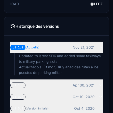
ICAO
LEBZ
Historique des versions
Nov 21, 2021
v1.1.2
(Actuelle)
Updated to latest SDK and added some taxiways
to military parking slots
Actualizado al último SDK y añadidas rutas a los
Apr 30, 2021
v1.1.0
Oct 19, 2020
v1.0.3
Oct 4, 2020
v1.0.1
(Version initiale)