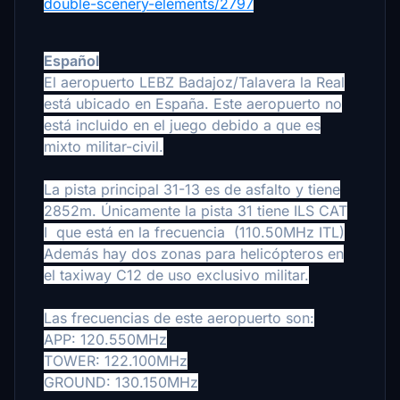
double-scenery-elements/2797
Español
El aeropuerto LEBZ Badajoz/Talavera la Real
está ubicado en España. Este aeropuerto no
está incluido en el juego debido a que es
mixto militar-civil.
La pista principal 31-13 es de asfalto y tiene
2852m. Únicamente la pista 31 tiene ILS CAT
I que está en la frecuencia (110.50MHz ITL)
Además hay dos zonas para helicópteros en
el taxiway C12 de uso exclusivo militar.
Las frecuencias de este aeropuerto son:
APP: 120.550MHz
TOWER: 122.100MHz
GROUND: 130.150MHz