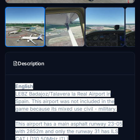
Description
English
LEBZ Badajoz/Talavera la Real Airport in
Spain. This airport was not included in the
game because its mixed use civil - military.
This airport has a main asphalt runway 23-05
with 2852m and only the runway 31 has ILS
CAT I (110.50MHz ITL)