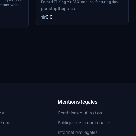
Ferrari F1 King Air 350i add-on, featuring the
ostrum with
iconic colors of the 2021 racing team. Feel the
par stopthepanic
ry. Add a
speed and luxury as you soar through the skies
Flight
in this unique aircraft.
0.0
Mentions légales
de
Conditions d’utilisation
e nous
Politique de confidentialité
Informations légales