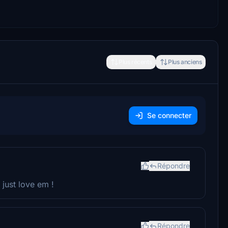
Plus récents
Plus anciens
Se connecter
Répondre
 just love em !
Répondre