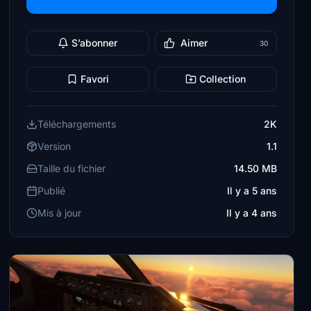
S’abonner
Aimer
30
Favori
Collection
Téléchargements
2K
Version
1.1
Taille du fichier
14.50 MB
Publié
Il y a 5 ans
Mis à jour
Il y a 4 ans