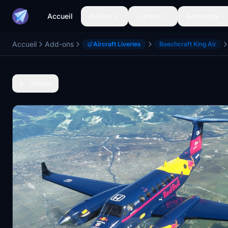
Accueil
Avions
Livrées
Aéroports
Accueil
Add-ons
Aircraft Liveries
Beechcraft King Air
Retour