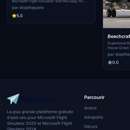
Microsoft Flight Simulator with this easy-to-
install add-on. Just drag and drop into your
par stopthepanic
community folder to start your delivery
missions.
5.0
Beechcraf
Green
Experience fl
House Green 
specifically f
par stopthe
0.0
Parcourir
Avions
La plus grande plateforme gratuite
Aéroports
d’add-ons pour Microsoft Flight
Simulator 2020 et Microsoft Flight
Décors
Simulator 2024.