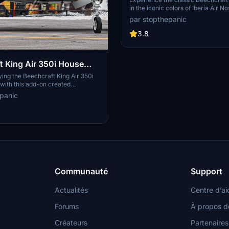
in the iconic colors of Iberia Air N
this simple and easy-to-install live
par stopthepanic
touch of realism to your Microsoft 
Simulator simulation today.
3.8
t King Air 350i House
ying the Beechcraft King Air 350i
with this add-on created
or a user request on this platform.
panic
Communauté
Support
Actualités
Centre d’ai
Forums
À propos d
Créateurs
Partenaires