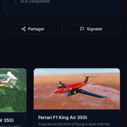
SU5 compatible
Partager
Signaler
Ferrari F1 King Air 350i
ir 350i
Experience the thrill of flying in style with the
King Air 350i