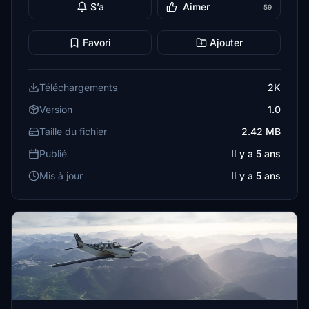
S’a
Aimer
59
Favori
Ajouter
Téléchargements
2K
Version
1.0
Taille du fichier
2.42 MB
Publié
Il y a 5 ans
Mis à jour
Il y a 5 ans