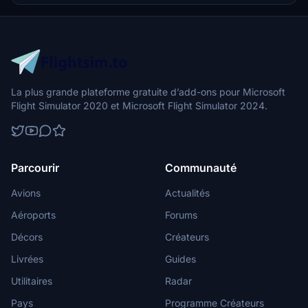
Aerien hangar, along with the Ancienne Lorette church as a VFR
landmark. Download and unzip the file in your Community folder to
embark on a realistic simulation of this historic Canadian airport.
La plus grande plateforme gratuite d’add-ons pour Microsoft
Flight Simulator 2020 et Microsoft Flight Simulator 2024.
Parcourir
Communauté
Avions
Actualités
Aéroports
Forums
Décors
Créateurs
Livrées
Guides
Utilitaires
Radar
Pays
Programme Créateurs