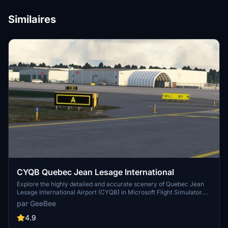
Similaires
CYQB Quebec Jean Lesage International
Explore the highly detailed and accurate scenery of Quebec Jean
Lesage International Airport (CYQB) in Microsoft Flight Simulator.
This add-on features over 30 detailed hangars and buildings with
par GeeBee
photo-realistic textures, as well as numerous static objects and
fully lit night flying capabilities. Experience the iconic Bombardier
4.9
CL-415 water bomber on the apron of Quebec Government Service