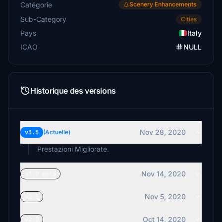
Catégorie
Scenery Enhancements
Sub-Category
Cities
Pays
Italy
ICAO
NULL
Historique des versions
Nov 28, 2020
v3.5
(Actuelle)
Prestazioni Migliorate.
Nov 14, 2020
v3.0 beta
Nov 5, 2020
v2.5
Oct 14, 2020
v2.0