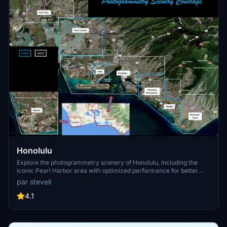
Honolulu
Explore the photogrammetry scenery of Honolulu, including the
iconic Pearl Harbor area with optimized performance for better
FPS. Discover Waikiki, Honolulu downtown, and more with this
par steveli
detailed addon. Enhance your experience by adding free mods for
carriers, battleships, and military airplanes in Pearl Harbor and
4.1
surrounding bases. Support the creator for future updates if you
enjoy this mod.