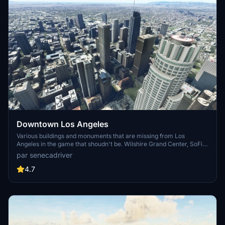
Downtown Los Angeles
Various buildings and monuments that are missing from Los
Angeles in the game that shoudn't be. Wilshire Grand Center, SoFi
Stadium, 801 S Grand, 825 S Hill, 888 S Hope, 1000 Grand, Apex the
par senecadriver
One, Atelier, Aven Apartments, Metropolis Towers, Level Los
Angeles
4.7