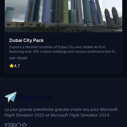
Dubai City Pack
Explore a detailed rendition of Dubai City and Jebbel Ali Port
featuring over 250 custom buildings and various landmarks like the
iconic hotels and tourist attractions. While focusing on enhancing
par risuali
the daytime visuals, this pack offers improved textures for select
buildings, promising a refreshing experience for simmers.
4.7
Additionally, adjustments have been made to SkyDive Dubai Airport
to address previous elevation issues, ensuring a more immersive
flight into this dynamic cityscape.
La plus grande plateforme gratuite d’add-ons pour Microsoft
Flight Simulator 2020 et Microsoft Flight Simulator 2024.