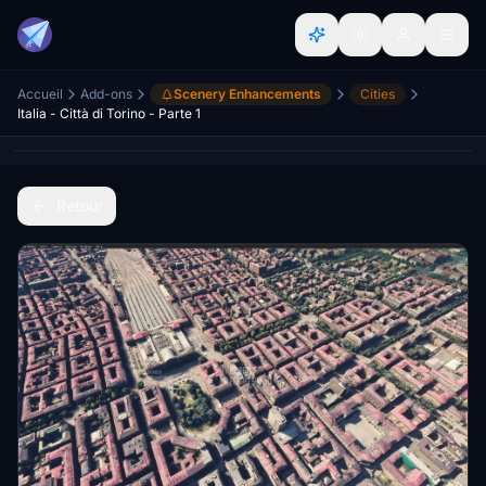
Accueil
Add-ons
Scenery Enhancements
Cities
Italia - Città di Torino - Parte 1
Retour