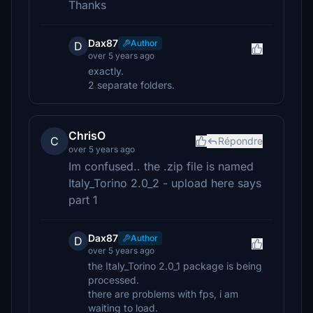
Thanks
Dax87
Author
D
over 5 years ago
exactly.
2 separate folders.
ChrisO
C
Répondre
over 5 years ago
Im confused.. the .zip file is named
Italy_Torino 2.0_2 - upload here says
part 1
Dax87
Author
D
over 5 years ago
the Italy_Torino 2.0_1 package is being
processed.
there are problems with fps, i am
waiting to load.