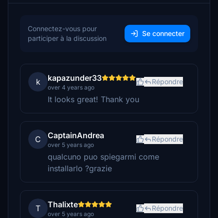
Connectez-vous pour
Se connecter
participer à la discussion
kapazunder33
k
Répondre
over 4 years ago
It looks great! Thank you
CaptainAndrea
C
Répondre
over 5 years ago
qualcuno puo spiegarmi come
installarlo ?grazie
Thalixte
T
Répondre
over 5 years ago