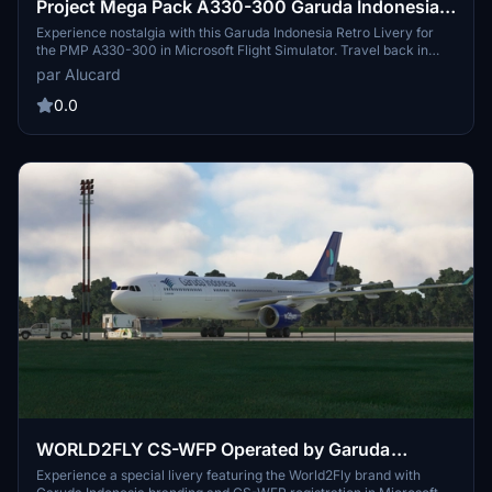
Project Mega Pack A330-300 Garuda Indonesia
Retro Livery
Experience nostalgia with this Garuda Indonesia Retro Livery for
the PMP A330-300 in Microsoft Flight Simulator. Travel back in
time and enjoy the classic design of this iconic airline. Created by
par Alucard
Irwin Rahartyo for the ultimate Indonesian flight simulation
experience.
0.0
WORLD2FLY CS-WFP Operated by Garuda
Indonesia
Experience a special livery featuring the World2Fly brand with