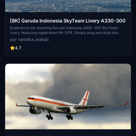
[8K] Garuda Indonesia SkyTeam Livery A330-300
Experience the stunning Garuda Indonesia A330-300 SkyTeam
livery, featuring registration PK-GPR. Simply drag and drop into
your community folder to add this livery to your Microsoft Flight
par nandika_wahab
Simulator collection.
4.7