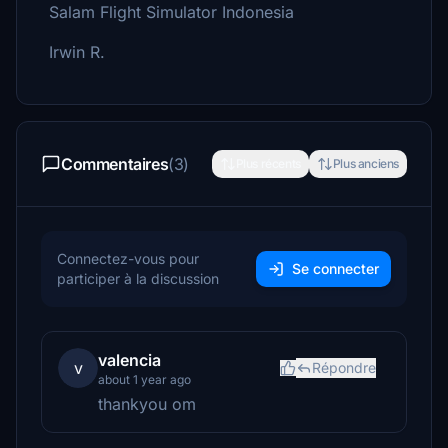
Salam Flight Simulator Indonesia
Irwin R.
Commentaires
(3)
Plus récents
Plus anciens
Connectez-vous pour
Se connecter
participer à la discussion
valencia
v
Répondre
about 1 year ago
thankyou om