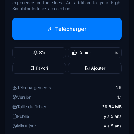
experience in the skies. An addition to your Flight
Simulator Indonesia collection.
Télécharger
S’a
Aimer
14
Favori
Ajouter
Téléchargements
2K
Version
1.1
Taille du fichier
28.64 MB
Publié
Il y a 5 ans
Mis à jour
Il y a 5 ans