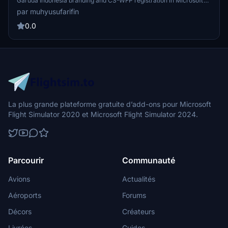
Garuda Indonesia branding and CS-WFP registration in Microsoft
Flight Simulator 2020. This fictional mod is dedicated to
par muhyusufarifin
transporting Hajj pilgrims from Central Java and Yogyakarta.
0.0
La plus grande plateforme gratuite d’add-ons pour Microsoft
Flight Simulator 2020 et Microsoft Flight Simulator 2024.
Parcourir
Communauté
Avions
Actualités
Aéroports
Forums
Décors
Créateurs
Livrées
Guides