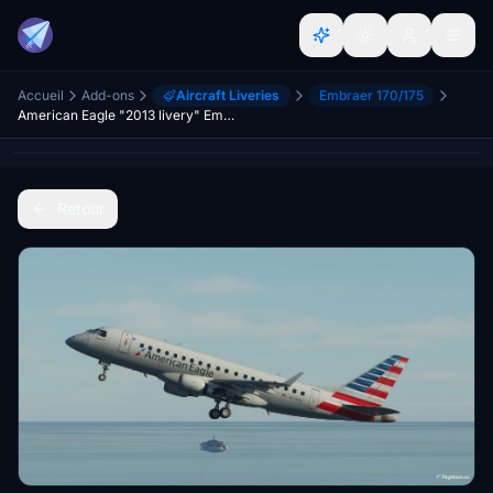
Accueil
Add-ons
Aircraft Liveries
Embraer 170/175
American Eagle "2013 livery" Embraer 175 Virtuacol
Retour