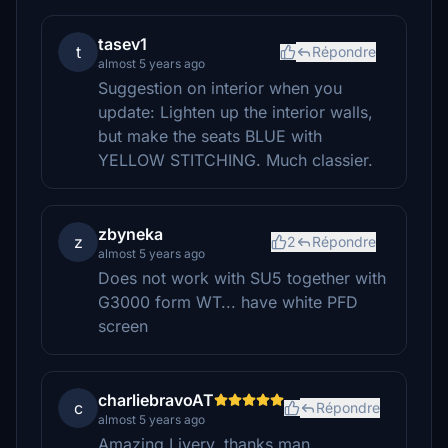
tasev1
t
Répondre
almost 5 years ago
Suggestion on interior when you
update: Lighten up the interior walls,
but make the seats BLUE with
YELLOW STITCHING. Much classier.
zbyneka
z
2
Répondre
almost 5 years ago
Does not work with SU5 together with
G3000 form WT... have white PFD
screen
charliebravoAT
c
Répondre
almost 5 years ago
Amazing Livery, thanks man