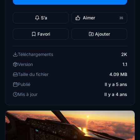
S’a
Aimer
35
Favori
Ajouter
Téléchargements
2K
Version
1.1
Taille du fichier
4.09 MB
Publié
Il y a 5 ans
Mis à jour
Il y a 4 ans