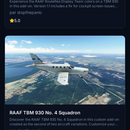
Experience the RAAF Roulettes Display Team colors on a TBM 930
in this add-on. Version 1.1 includes a fix for cockpit screen issues
reported after SU5. Explore the skies in style with this unique
par stopthepanic
aircraft modification.
5.0
RAAF TBM 930 No. 4 Squadron
Discover the RAAF TBM 930 No. 4 Squadron in this custom add-on
created as the second of two aircraft variations. Customize your
flight simulator experience with this unique livery.