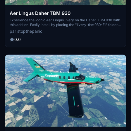
Aer Lingus Daher TBM 930
Experience the iconic Aer Lingus livery on the Daher TBM 930 with
this add-on. Easily install by placing the "livery-tbm930-EI" folder
in your "Community" folder.
par stopthepanic
0.0