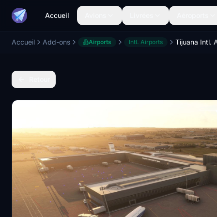
Accueil
Avions
Livrées
Aéroports
Accueil
Add-ons
Tijuana Intl.
Airports
Intl. Airports
Retour