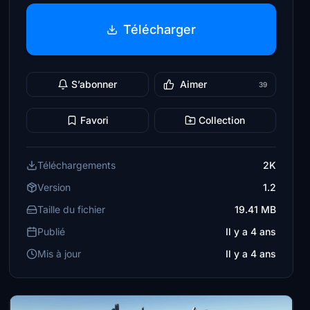
Télécharger
S’abonner
Aimer
39
Favori
Collection
Téléchargements
2K
Version
1.2
Taille du fichier
19.41 MB
Publié
Il y a 4 ans
Mis à jour
Il y a 4 ans