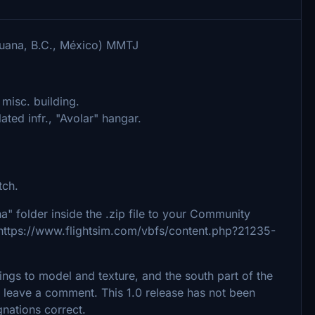
ijuana, B.C., México) MMTJ
misc. building.
ated infr., "Avolar" hangar.
tch.
na" folder inside the .zip file to your Community
e: https://www.flightsim.com/vbfs/content.php?21235-
ldings to model and texture, and the south part of the
se leave a comment. This 1.0 release has not been
gnations correct.