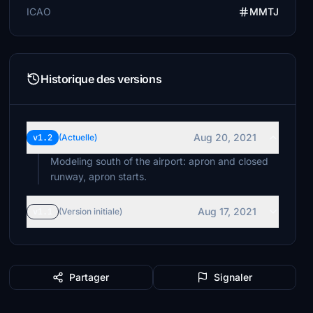
ICAO
MMTJ
Historique des versions
Aug 20, 2021
v1.2
(Actuelle)
Modeling south of the airport: apron and closed
runway, apron starts.
Aug 17, 2021
v1.1
(Version initiale)
Partager
Signaler