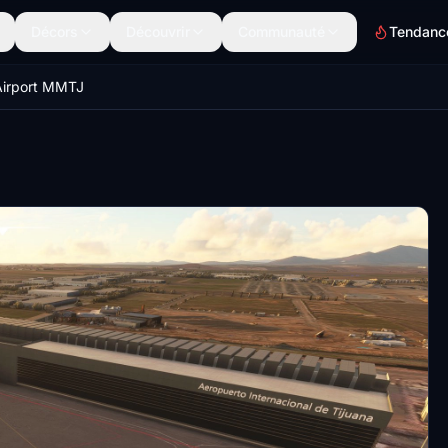
Décors
Découvrir
Communauté
Tendanc
 Airport MMTJ