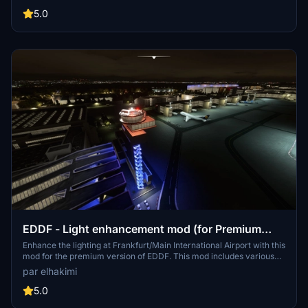
airport itself but reduces the rendering load by clearing out
excessive tree models, resulting in a smoother experience.
5.0
EDDF - Light enhancement mod (for Premium
version airport)
Enhance the lighting at Frankfurt/Main International Airport with this
mod for the premium version of EDDF. This mod includes various
improvements such as iconic blue lights for the DFS Tower, new
par elhakimi
apron lights, additional objects for realism, and more. Stay tuned for
future updates and enjoy a more immersive airport experience.
5.0