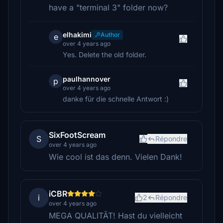
have a "terminal 3" folder now?
elhakimi
Author
e
over 4 years ago
Yes. Delete the old folder.
paulhannover
p
over 4 years ago
danke für die schnelle Antwort :)
SixFootScream
S
Répondre
over 4 years ago
Wie cool ist das denn. Vielen Dank!
iCBR
i
2
Répondre
over 4 years ago
MEGA QUALITÄT! Hast du vielleicht