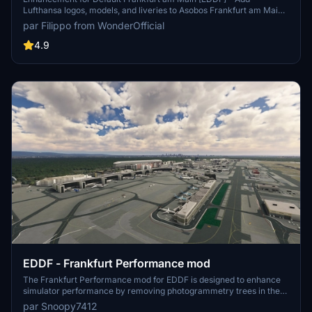
Lufthansa logos, models, and liveries to Asobos Frankfurt am Main
airport. Choose between a version with static AI or without. Detailed
par Filippo from WonderOfficial
update includes real airport-based logos, aircraft models, and more
enhancements. Asobo-developed airport; bridge update pending
4.9
due to altitude restrictions. Enjoy the realistic additions by
WonderOfficial team.
EDDF - Frankfurt Performance mod
The Frankfurt Performance mod for EDDF is designed to enhance
simulator performance by removing photogrammetry trees in the
vicinity of Frankfurt Airport. This modification does not alter the
par Snoopy7412