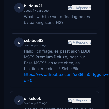
budguy21
b
Répondre
about 4 years ago
Whats with the weird floating boxes
by parking stand H2?
sebibue62
s
Répondre
over 4 years ago
Hallo, ich frage, es passt auch EDDF
MSFS
Premium Deluxe
, oder nur
Base MSFS? Ich teste eben, es
funktionierte nicht..! Siehe Bild.
https://www.dropbox.com/s/88hm0trtggqnww
dl=0
onkeldok
o
Répondre
over 4 years ago