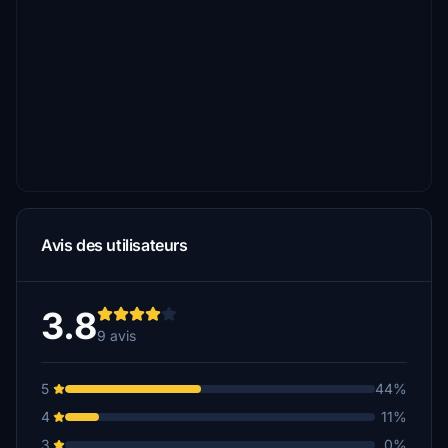
Avis des utilisateurs
3.8
9 avis
5
44%
4
11%
3
0%