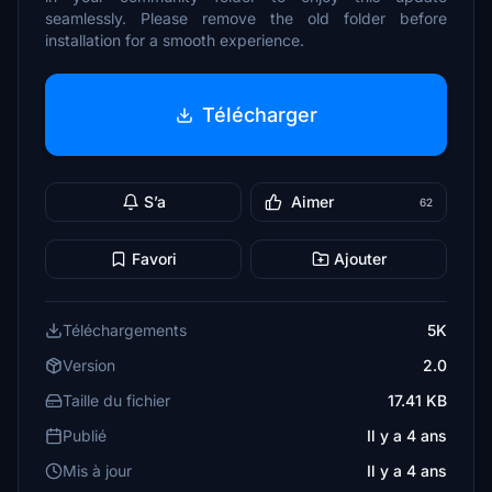
seamlessly. Please remove the old folder before
installation for a smooth experience.
Télécharger
S’a
Aimer
62
Favori
Ajouter
Téléchargements
5K
Version
2.0
Taille du fichier
17.41 KB
Publié
Il y a 4 ans
Mis à jour
Il y a 4 ans