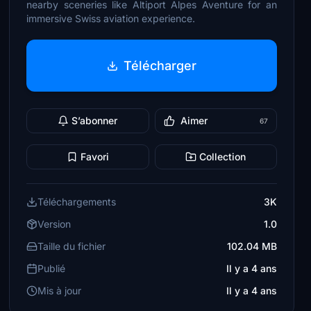
nearby sceneries like Altiport Alpes Aventure for an
immersive Swiss aviation experience.
Télécharger
S’abonner
Aimer
67
Favori
Collection
Téléchargements
3K
Version
1.0
Taille du fichier
102.04 MB
Publié
Il y a 4 ans
Mis à jour
Il y a 4 ans