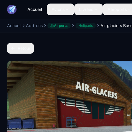
Accueil
Avions
Livrées
Aéroports
Accueil
Add-ons
Airports
Helipads
Retour