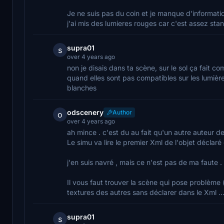
Je ne suis pas du coin et je manque d'information
j'ai mis des lumieres rouges car c'est assez sta
supra01
s
over 4 years ago
non je disais dans ta scène, sur le sol ça fait c
quand elles sont pas compatibles sur les lumières
blanches
odscenery
Author
o
over 4 years ago
ah mince . c'est du au fait qu'un autre auteur d
Le simu va lire le premier Xml de l'objet déclaré
j'en suis navré , mais ce n'est pas de ma faute .
Il vous faut trouver la scène qui pose problème (
textures des autres sans déclarer dans le Xml ...
supra01
s