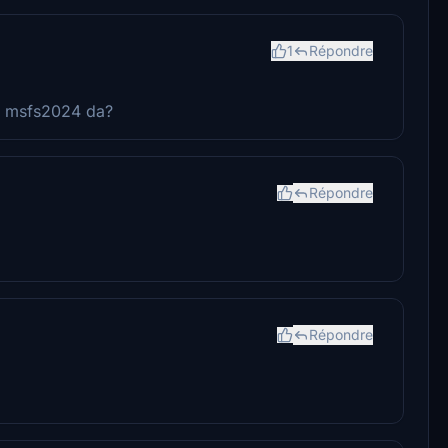
1
Répondre
en msfs2024 da?
Répondre
Répondre