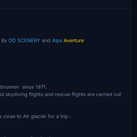
y
OD SCENERY
and
Alps
Aventure
rbrunnen since 1971.
and skydiving flights and rescue flights are carried out
lose to AIr glacier for a trip :