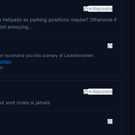
Répondre
 helipads as parking positions maybe? Otherwise it
bit annoying...
 can recomand you this scenery of Lauterbrunnen .
brunnen
on
Répondre
ui sont roses si jamais