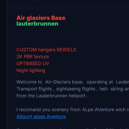
Air glaciers Base
lauterbrunnen
B
CUSTOM hangars MODELS
2K PBR texture
OPTIMISED UV
Night lighting
Welcome to Air-Glaciers base, operating at Laute
Transport flights , sightseeing flights , heli- skiing 
from the Lauterbrunnen heliport .
I recomand you scenery from ALpe AVenture wich is c
Altiport alpes Aventure