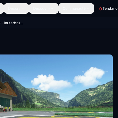
Décors
Découvrir
Communauté
Tendanc
Air glaciers Base - lauterbrunnen