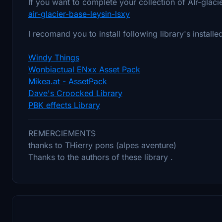
If you want to complete your collection of AIr-glaci
air-glacier-base-leysin-lsxy
I recomand you to install following library's installe
Windy Things
Wonbiactual ENxx Asset Pack
Mikea.at - AssetPack
Dave's Croocked Library
PBK effects Library
REMERCIEMENTS
thanks to THierry pons (alpes aventure)
Thanks to the authors of these library .