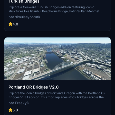
Turkish Bridges
Explore a freeware Turkish Bridges add-on featuring iconic
structures like Istanbul Bosphorus Bridge, Fatih Sultan Mehmet
Bridge, and more. This pack includes custom lighting, detailed
par simulasyonturk
textures, and realistic representations of the bridges. Stay tuned for
future updates and improvements from the SimulasyonTURK and
4.8
ST Simulations team.
Portland OR Bridges V2.0
Explore the iconic bridges of Portland, Oregon with the Portland OR
Bridges V1.3.1 add-on. This mod replaces stock bridges across the
Willamette River with Google and handmade models, including
par FreakyD
well-known landmarks like Tilikum Crossing and Steel Bridge.
Version updates include elevation adjustments, bridge additions,
5.0
and texture enhancements for an improved flying experience.