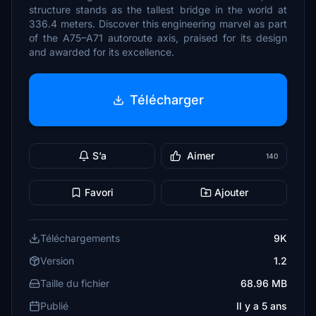
structure stands as the tallest bridge in the world at
336.4 meters. Discover this engineering marvel as part
of the A75–A71 autoroute axis, praised for its design
and awarded for its excellence.
Télécharger
S’a
Aimer
140
Favori
Ajouter
Téléchargements
9K
Version
1.2
Taille du fichier
68.96 MB
Publié
Il y a 5 ans