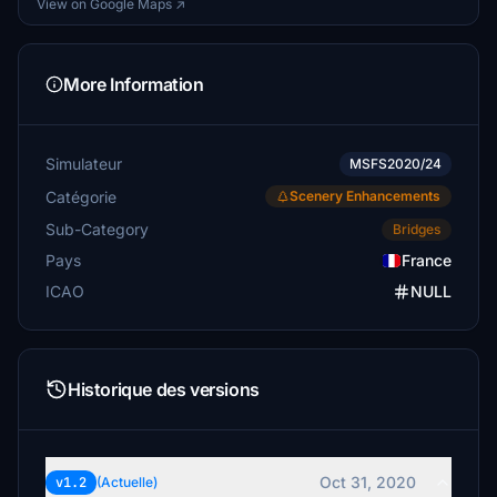
View on Google Maps ↗
More Information
Simulateur
MSFS2020/24
Catégorie
Scenery Enhancements
Sub-Category
Bridges
Pays
France
ICAO
NULL
Historique des versions
Oct 31, 2020
v1.2
(Actuelle)