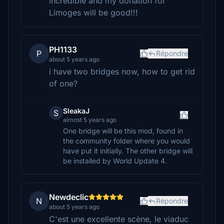
incredible and my donation for
Limoges will be good!!!
PH1133
P
Répondre
about 5 years ago
i have two bridges now, how to get rid
of one?
SleakaJ
S
almost 5 years ago
One bridge will be this mod, found in
the community folder where you would
have put it initially. The other bridge will
be installed by World Update 4.
Newdeclic
N
Répondre
about 5 years ago
C'est une excellente scène, le viaduc