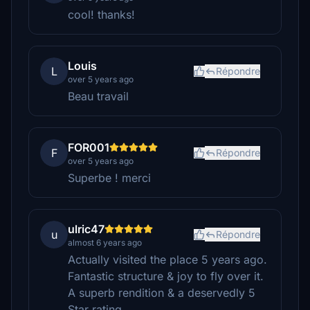
cool! thanks!
Louis
L
Répondre
over 5 years ago
Beau travail
FOR001
F
Répondre
over 5 years ago
Superbe ! merci
ulric47
u
Répondre
almost 6 years ago
Actually visited the place 5 years ago.
Fantastic structure & joy to fly over it.
A superb rendition & a deservedly 5
Star rating