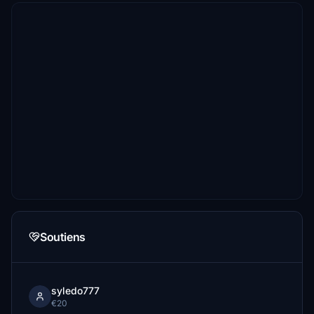
Soutiens
syledo777
€20