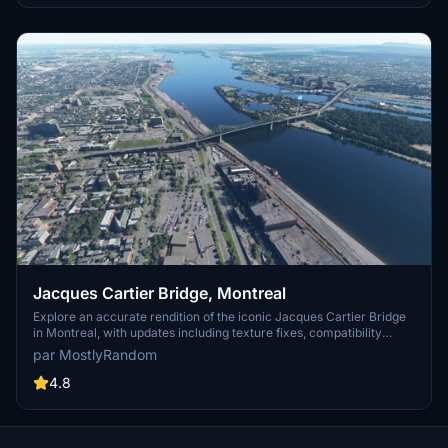
Make sure to also check out the KPDX scenery for more Portland
content.
Jacques Cartier Bridge, Montreal
Explore an accurate rendition of the iconic Jacques Cartier Bridge
in Montreal, with updates including texture fixes, compatibility
adjustments for sim update 5, and enhanced night lighting. Discover
par MostlyRandom
this detailed add-on, part of a series aimed at enhancing the
Quebec area bridges.
4.8