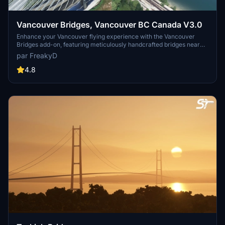
Vancouver Bridges, Vancouver BC Canada V3.0
Enhance your Vancouver flying experience with the Vancouver
Bridges add-on, featuring meticulously handcrafted bridges near
CYVR. This update (V2.01.1) includes corrected textures, new PBR
par FreakyD
textures, and improved blender models for a more realistic
simulation of Vancouver, BC Canada. Explore iconic bridges like
4.8
Fraser River, Dinsmore, Moray, and Middle Arm Bridge in stunning
detail.