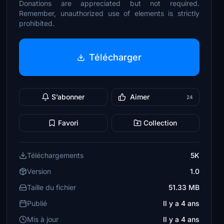
Donations are appreciated but not required.
Remember, unauthorized use of elements is strictly
prohibited.
Télécharger
S’abonner
Aimer
24
Favori
Collection
Téléchargements
5K
Version
1.0
Taille du fichier
51.33 MB
Publié
Il y a 4 ans
Mis à jour
Il y a 4 ans