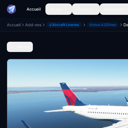
Accueil
Avions
Livrées
Aéroports
Accueil
Add-ons
Aircraft Liveries
Airbus A320neo
Retour