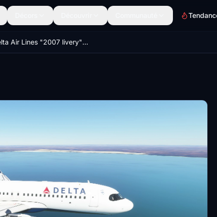
Décors
Découvrir
Communauté
Tendanc
Delta Air Lines "2007 livery" Airbus A320 Neo