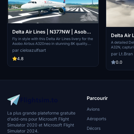
Delta Air Lines | N377NW | Asobo
Delta Air
Airbus A320neo (8K)
Fly in style with this Delta Air Lines livery for the
A detailed Del
Asobo Airbus A320neo in stunning 8K quality.
A32N, capturi
Representing one of the major airlines of the
par cieloazulfsart
present with 
United States, this texture pack features the
par Lt.Bran
requests are 
iconic N377NW registration. Join the legacy
4.8
support the cr
0.0
carrier on its daily flights to over 300
dragging the 
destinations worldwide and experience aviation
history with this SkyTeam alliance member.
Please note that this add-on includes textures
only for the Airbus A320-211 variant.
Parcourir
Avions
La plus grande plateforme gratuite
Aéroports
d’add-ons pour Microsoft Flight
Simulator 2020 et Microsoft Flight
Décors
Simulator 2024.