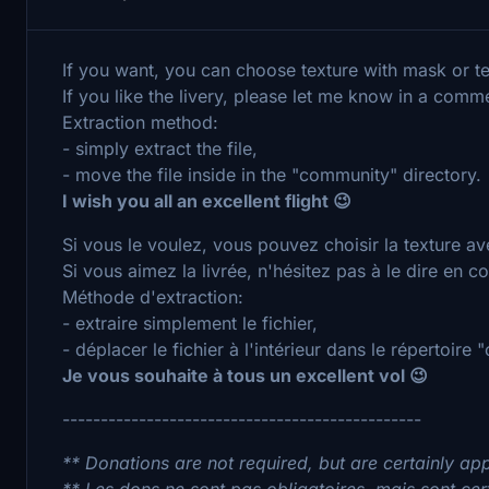
If you want, you can choose texture with mask or t
If you like the livery, please let me know in a comm
Extraction method:
- simply extract the file,
- move the file inside in the "community" directory.
I wish you all an excellent flight 😉
Si vous le voulez, vous pouvez choisir la texture a
Si vous aimez la livrée, n'hésitez pas à le dire en 
Méthode d'extraction:
- extraire simplement le fichier,
- déplacer le fichier à l'intérieur dans le répertoire
Je vous souhaite à tous un excellent vol 😉
-----------------------------------------------
** Donations are not required, but are certainly ap
** Les dons ne sont pas obligatoires, mais sont ce