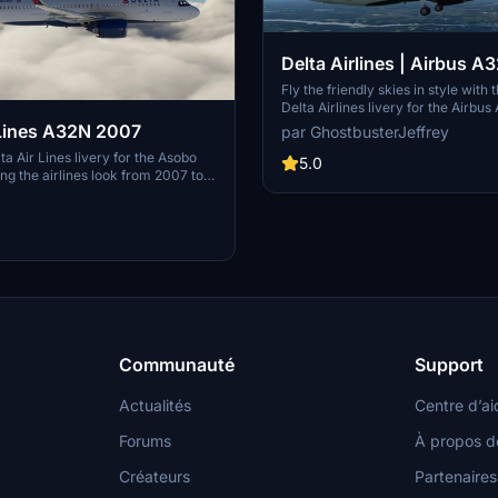
Delta Airlines | Airbus 
Fly the friendly skies in style with 
Delta Airlines livery for the Airbu
Enhance your virtual aviation exp
 Lines A32N 2007
par GhostbusterJeffrey
this detailed re-creation of the real
ta Air Lines livery for the Asobo
counterpart. Simply extract the fi
5.0
ng the airlines look from 2007 to
the folder to your community folde
high-quality 8k textures. Livery
installation.
welcomed, and tips or donations to
eator are appreciated. Install by
files into your community folder.
Communauté
Support
Actualités
Centre d’ai
Forums
À propos d
Créateurs
Partenaires