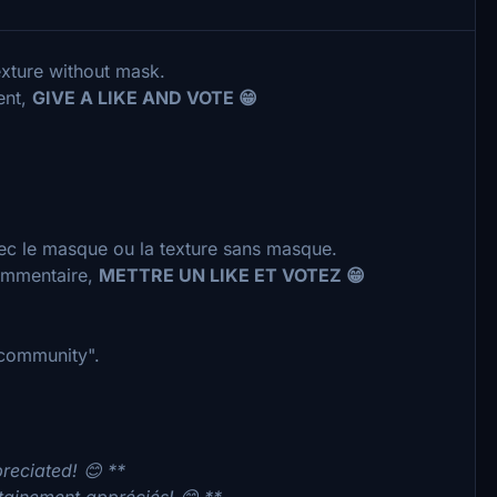
exture without mask.
ent,
GIVE A LIKE AND VOTE 😁
vec le masque ou la texture sans masque.
commentaire,
METTRE UN LIKE ET VOTEZ 😁
 "community".
preciated! 😊 **
rtainement appréciés! 😊 **