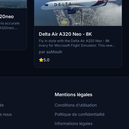
A320neo
this accurate
s A320neo.
erience with
Delta Air A320 Neo - 8K
-life
Fly in style with the Delta Air A320 Neo - 8K
les and move
livery for Microsoft Flight Simulator. This new
r for easy
livery consideration brings the iconic Delta Air
par aaMasih
Lines design to the skies, thanks to Herrick25.
Follow simple steps to install and elevate your
5.0
flight simulation experience. Created by
aaMasih, get ready to showcase Deltas legacy
in high definition.
Mentions légales
de
Conditions d’utilisation
e nous
Politique de confidentialité
Informations légales