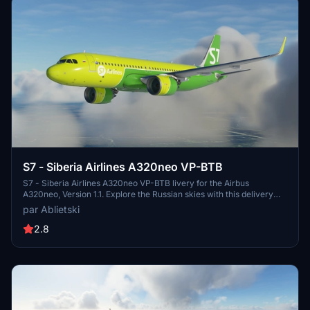
S7 - Siberia Airlines A320neo VP-BTB
S7 - Siberia Airlines A320neo VP-BTB livery for the Airbus
A320neo, Version 1.1. Explore the Russian skies with this delivery
from February 2020. Part of a Russian liveries pack, including
par Ablietski
Aeroflot Russian Airlines, S7 Airlines, and more. Update includes
minor tweaks and improvements to textures.
2.8