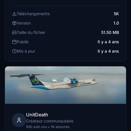
Téléchargements
5K
Version
1.0
Taille du fichier
51.50 MB
Publié
Il y a 4 ans
Mis à jour
Il y a 4 ans
UnitDeath
Créateur communautaire
930 add-ons • 1K abonnés