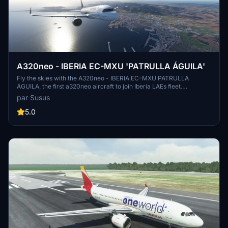
A320neo - IBERIA EC-MXU 'PATRULLA ÁGUILA'
Fly the skies with the A320neo - IBERIA EC-MXU PATRULLA
ÁGUILA, the first a320neo aircraft to join Iberia LAEs fleet.
Experience high-quality textures and detailed design in this special
par Susus
livery inspired by the Spanish Patrulla Águila aerobatic team.
5.0