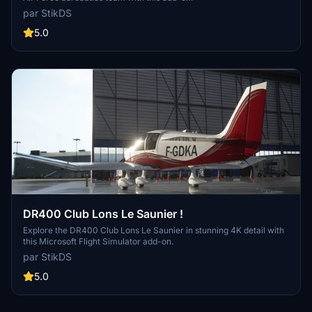
par StikDS
5.0
DR400 Club Lons Le Saunier !
Explore the DR400 Club Lons Le Saunier in stunning 4K detail with
this Microsoft Flight Simulator add-on.
par StikDS
5.0