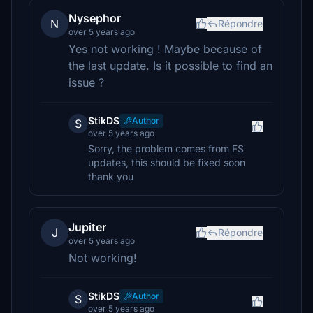
Nysephor
N
Répondre
over 5 years ago
Yes not working ! Maybe because of
the last update. Is it possible to find an
issue ?
StikDS
Author
S
over 5 years ago
Sorry, the problem comes from FS
updates, this should be fixed soon
thank you
Jupiter
J
Répondre
over 5 years ago
Not working!
StikDS
Author
S
over 5 years ago