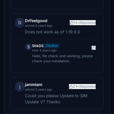
DrFeelgood
D
1
Répondre
almost 5 years ago
Does not work as of 1.19.9.0
StikDS
Author
S
over 4 years ago
Hello, file check and working, please
check your installation.
jammiam
j
2
Répondre
almost 5 years ago
Could you please Update to SIM
Update V? Thanks