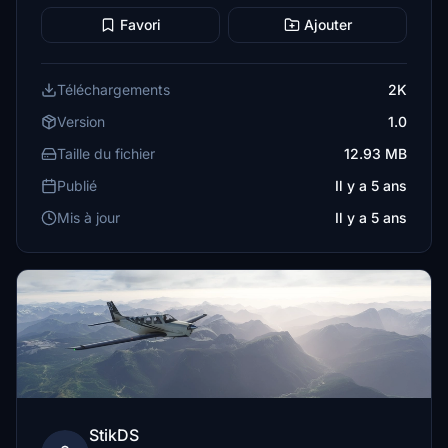
Favori
Ajouter
Téléchargements
2K
Version
1.0
Taille du fichier
12.93 MB
Publié
Il y a 5 ans
Mis à jour
Il y a 5 ans
StikDS