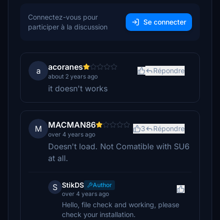
Connectez-vous pour
Se connecter
participer à la discussion
acoranes
a
Répondre
about 2 years ago
it doesn't works
MACMAN86
M
3
Répondre
over 4 years ago
Doesn't load. Not Comatible with SU6
at all.
StikDS
Author
S
over 4 years ago
Hello, file check and working, please
check your installation.