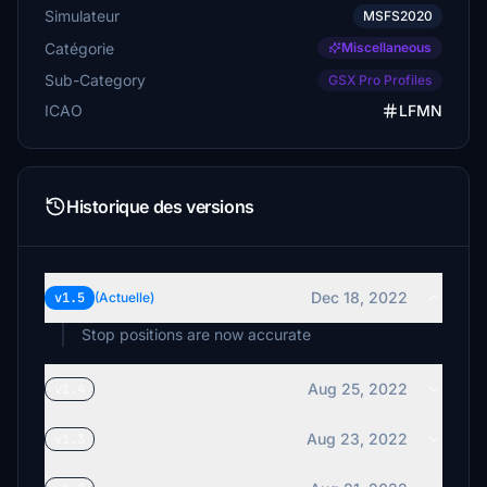
Simulateur
MSFS2020
Catégorie
Miscellaneous
Sub-Category
GSX Pro Profiles
ICAO
LFMN
Historique des versions
Dec 18, 2022
v1.5
(Actuelle)
Stop positions are now accurate
Aug 25, 2022
v1.4
Aug 23, 2022
v1.3