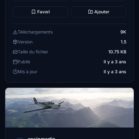
Favori
Ajouter
Téléchargements
9K
Version
1.5
Taille du fichier
10.75 KB
Publié
Il y a 3 ans
Mis à jour
Il y a 3 ans