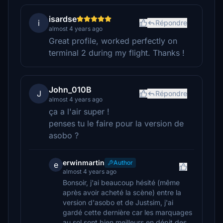
isardse
i
Répondre
almost 4 years ago
Great profile, worked perfectly on
terminal 2 during my flight. Thanks !
John_010B
J
Répondre
almost 4 years ago
ça a l'air super !
penses tu le faire pour la version de
asobo ?
erwinmartin
Author
e
almost 4 years ago
Bonsoir, j'ai beaucoup hésité (même
après avoir acheté la scène) entre la
version d'asobo et de Justsim, j'ai
gardé cette dernière car les marquages
au sol sont bien meilleurs en dépit des