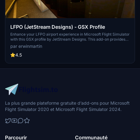
LFPO (JetStream Designs) - GSX Profile
Enhance your LFPO airport experience in Microsoft Flight Simulator
with this GSX profile by JetStream Designs. This add-on provides
accurate gate stopping positions, customized vehicle locations,
par erwinmartin
VDGS, and custom pushback procedures for specific gates.
Additionally, enjoy custom passenger waypoints at select gates for
4.5
a more immersive boarding and deboarding experience.
Instructions included for easy installation and suggestions for
improvement welcome.
La plus grande plateforme gratuite d’add-ons pour Microsoft
Flight Simulator 2020 et Microsoft Flight Simulator 2024.
Parcourir
Communauté