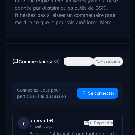
faire une copie fidèle sur MSFS (avec la base
donnée par Justsim et les outils de GSX).
N'hésitez pas à laisser un commentaire pour
me dire ce que je pourrais améliorer. Merci !
Commentaires
(38)
Plus récents
Plus anciens
Connectez-vous pour
Se connecter
participer à la discussion
shervin06
s
Répondre
7 months ago
Bonjour j'ai travaillé pendant un courte