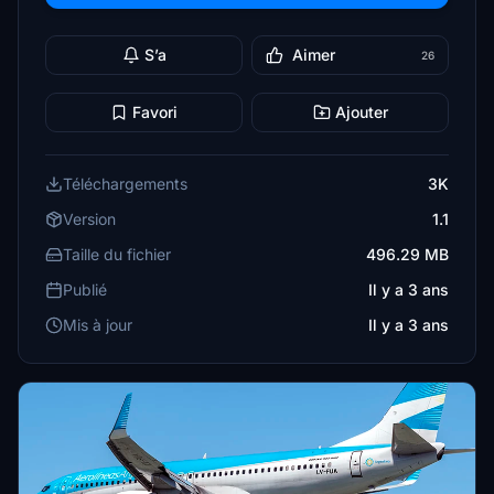
S’a
Aimer
26
Favori
Ajouter
Téléchargements
3K
Version
1.1
Taille du fichier
496.29 MB
Publié
Il y a 3 ans
Mis à jour
Il y a 3 ans