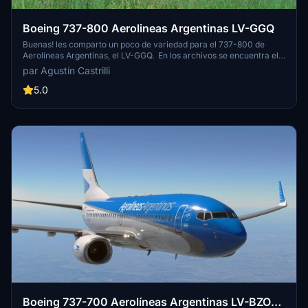
Boeing 737-800 Aerolineas Argentinas LV-GGQ
Buenas! les comparto un poco de variedad para el 737-800 de
Aerolíneas Argentinas, el LV-GGQ. En los archivos se encuentra el
.ptt para instalar en el Operation Center. Por otro lado, dejo una
par Agustín Castrilli
carpeta para que puedan instalar de forma manual el interior de
cabina del avión, ya que se me imposibilita a exportarlo porque el
5.0
Operation Center no acepta tanto peso. Por último, dejo las texturas
de servicios ground de PMDG con los esquemas de Aerolíneas
Argentinas.
Boeing 737-700 Aerolíneas Argentinas LV-BZO