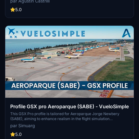
par Agustín Castrilli
the specified directory to enjoy GSX in Spanish.
5.0
Profile GSX pro Aeroparque (SABE) - VueloSimple
This GSX Pro profile is tailored for Aeroparque Jorge Newbery
(SABE), aiming to enhance realism in the flight simulation
environment. It includes custom stop positions for various aircraft
par Simuarg
and accurately distributed ground staff following real-world safety
protocols. The profile also features personalized boarding
5.0
procedures and dynamic passenger activity, adding depth to the