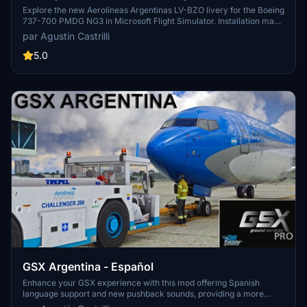
new
Explore the new Aerolíneas Argentinas LV-BZO livery for the Boeing
737-700 PMDG NG3 in Microsoft Flight Simulator. Installation made
easy via Operations Center.
par Agustin Castrilli
5.0
GSX Argentina - Español
Enhance your GSX experience with this mod offering Spanish
language support and new pushback sounds, providing a more
immersive ground handling experience. Simply install the files in