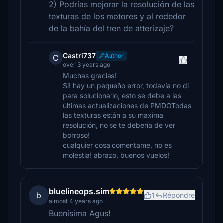
2) Podrías mejorar la resolución de las
texturas de los motores y al rededor
de la bahía del tren de atterizaje?
Castri737
Author
C
over 3 years ago
Muchas gracias!
Si! hay un pequeño error, todavía no di
para solucionarlo, esto se debe a las
últimas actualizaciones de PMDGTodas
las texturas están a su maxima
resolución, no se te debería de ver
borroso!
cualquier cosa comentame, no es
molestia! abrazo, buenos vuelos!
bluelineops.sim
b
1
Répondre
almost 4 years ago
Buenísima Agus!