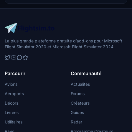
terminal experience. Additionally, it supports essential ground
handling services, specifically designed for Aerolíneas Argentinas
and Intercargo.
La plus grande plateforme gratuite d’add-ons pour Microsoft
Flight Simulator 2020 et Microsoft Flight Simulator 2024.
Parcourir
Communauté
Avions
Actualités
Aéroports
Forums
Décors
Créateurs
Livrées
Guides
Utilitaires
Radar
Pays
Programme Créateurs