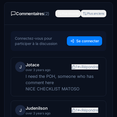
Commentaires
(2)
Plus récents
Plus anciens
Connectez-vous pour
Se connecter
participer à la discussion
Jotace
J
1
Répondre
over 3 years ago
I need the POH, someone who has
comment here
NICE CHECKLIST MATOSO
Judenilson
J
1
Répondre
over 3 years ago