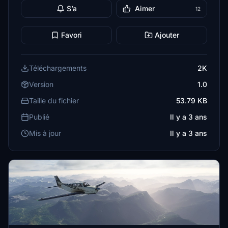
S’a
Aimer
12
Favori
Ajouter
Téléchargements
2K
Version
1.0
Taille du fichier
53.79 KB
Publié
Il y a 3 ans
Mis à jour
Il y a 3 ans