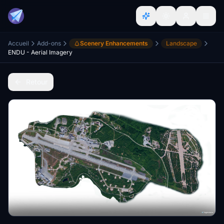
Accueil
Add-ons
Scenery Enhancements
Landscape
ENDU - Aerial Imagery
Retour