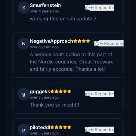
Smurfenstein
S
Répondre
over 4 years ago
working fine on sim update 7
NegativeApproach
N
Répondre
over 5 years ago
A serious contribution to this part of
the Nordic countries. Great freeware
and fairly accurate. Thanks a lot!
guggeks
g
Répondre
over 5 years ago
Thank you so much!!!
piloteddl
p
Répondre
over 5 years ago