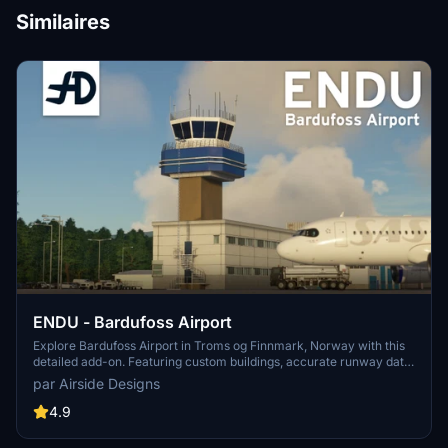
Similaires
ENDU - Bardufoss Airport
Explore Bardufoss Airport in Troms og Finnmark, Norway with this
detailed add-on. Featuring custom buildings, accurate runway data,
and realistic terrain, this airport add-on enhances your simulator
par Airside Designs
experience. Unlock the essence of Bardufoss Airport with custom
ground markings, interior details, and correct metadata for an
4.9
authentic virtual journey.