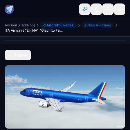
Accueil
Add-ons
Aircraft Liveries
Airbus A320neo
ITA Airways "EI-INA" "Giacinto Facchetti" Airbus A320 Neo
Retour