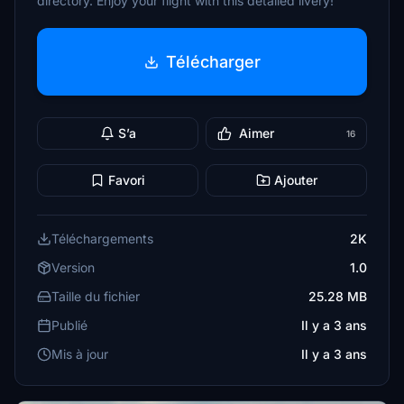
directory. Enjoy your flight with this detailed livery!
Télécharger
S’a
Aimer
16
Favori
Ajouter
Téléchargements
2K
Version
1.0
Taille du fichier
25.28 MB
Publié
Il y a 3 ans
Mis à jour
Il y a 3 ans