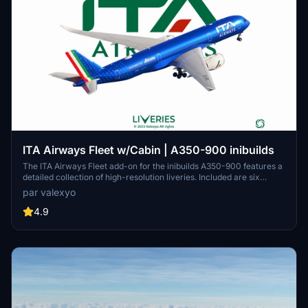
ITA Airways Fleet w/Cabin | A350-900 inibuilds
The ITA Airways Fleet add-on for the inibuilds A350-900 features a
detailed collection of high-resolution liveries. Included are six
distinct aircraft registrations, each inspired by notable Italian
par valexyo
figures and themes. The add-on boasts custom decals and
accurate PBR textures, enhancing visual fidelity. A cabin update is
4.9
anticipated soon for MSFS 2024, adding further immersion.