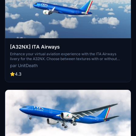
[A32NX] ITA Airways
Enhance your virtual aviation experience with the ITA Airways
livery for the A32NX. Choose between textures with or without
masks and enjoy a personalized touch to your aircraft. Follow the
par UnitDeath
simple extraction method and take off with a special dedication to
Skoy21. Happy flying!
4.3