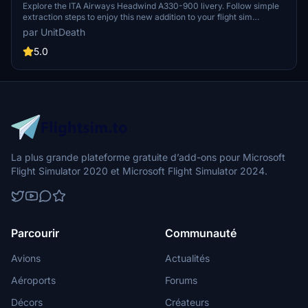
Explore the ITA Airways Headwind A330-900 livery. Follow simple
extraction steps to enjoy this new addition to your flight sim
experience. Connect with the creator for more liveries or questions
par UnitDeath
on Discord. Please note unauthorized use of elements is strictly
prohibited.
5.0
La plus grande plateforme gratuite d’add-ons pour Microsoft
Flight Simulator 2020 et Microsoft Flight Simulator 2024.
Parcourir
Communauté
Avions
Actualités
Aéroports
Forums
Décors
Créateurs