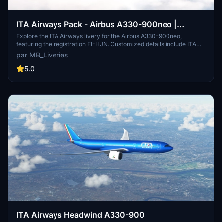
ITA Airways Pack - Airbus A330-900neo |
HeadwindSim
Explore the ITA Airways livery for the Airbus A330-900neo,
featuring the registration EI-HJN. Customized details include ITA
Airways logos, SkyTeam insignia, and refined color tones.
par MB_Liveries
Download the livery and enhance your flight simulation experience
today.
5.0
ITA Airways Headwind A330-900