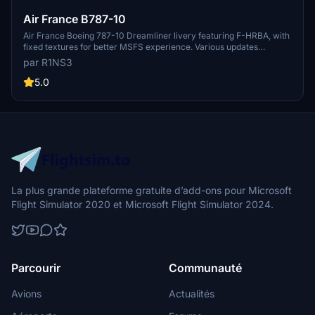
Air France B787-10
Air France Boeing 787-10 Dreamliner livery featuring F-HRBA, with
fixed textures for better MSFS experience. Various updates
enhance realism, including tail number adjustments and improved
par R1NS3
door outlines. Installation is easy - simply unzip files into MSFS
Community folder.
5.0
La plus grande plateforme gratuite d’add-ons pour Microsoft
Flight Simulator 2020 et Microsoft Flight Simulator 2024.
Parcourir
Communauté
Avions
Actualités