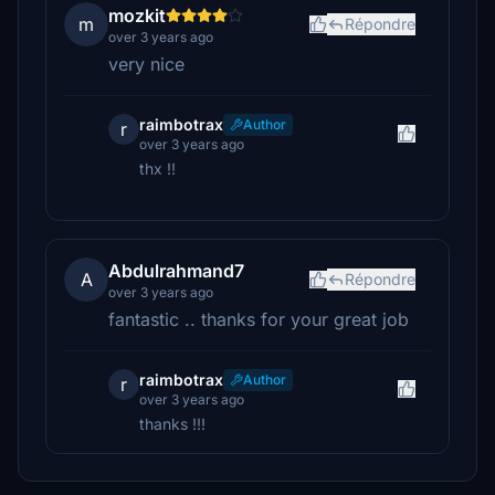
mozkit
m
Répondre
over 3 years ago
very nice
raimbotrax
Author
r
over 3 years ago
thx !!
Abdulrahmand7
A
Répondre
over 3 years ago
fantastic .. thanks for your great job
raimbotrax
Author
r
over 3 years ago
thanks !!!