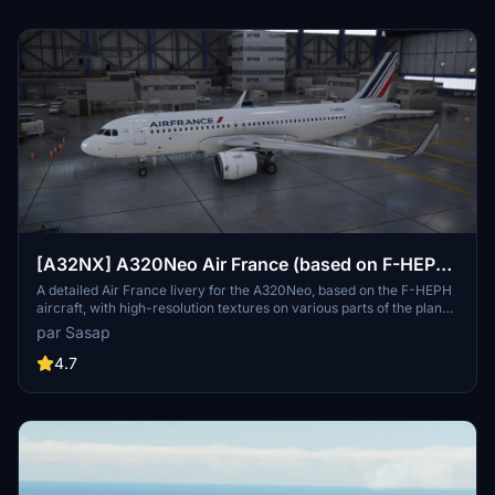
[A32NX] A320Neo Air France (based on F-HEPH)
(clean/dirt)
A detailed Air France livery for the A320Neo, based on the F-HEPH
aircraft, with high-resolution textures on various parts of the plane.
Available for both the default Asobo A320 and FlyByWire A320
par Sasap
models. Simply drag and drop into your community folder to install.
4.7