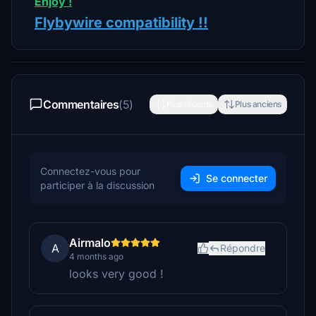
Enjoy !
Flybywire compatibility !!
Commentaires
(5)
Plus récents
Plus anciens
Connectez-vous pour
Se connecter
participer à la discussion
Airmalo
A
Répondre
4 months ago
looks very good !