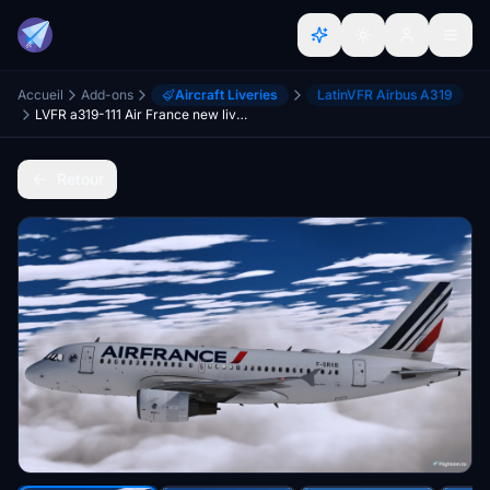
Accueil
Add-ons
Aircraft Liveries
LatinVFR Airbus A319
LVFR a319-111 Air France new livery FBW compatibility
Retour