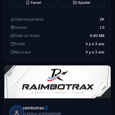
Favori
Ajouter
Téléchargements
2K
Version
1.0
Taille du fichier
9.90 MB
Publié
Il y a 3 ans
Mis à jour
Il y a 3 ans
raimbotrax
Créateur professionnel