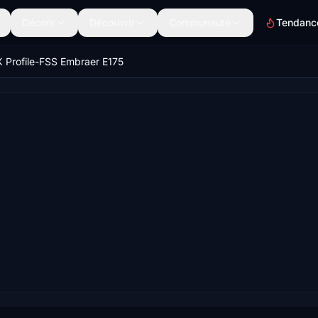
Décors
Découvrir
Communauté
Tendanc
 Profile-FSS Embraer E175