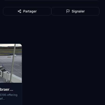
Partager
Signaler
mbraer
 E195 offering
ef
structions for