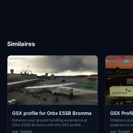
Similaires
GSX profile for Orbx ESSB Bromma
GSX Profi
E190
Enhance your ground handling experience at
Enhance your
Orbx ESSB Bromma with this GSX profile.
experience wi
Designed for various aircraft including BRA,
This add-on i
par Sweet
par Sweet