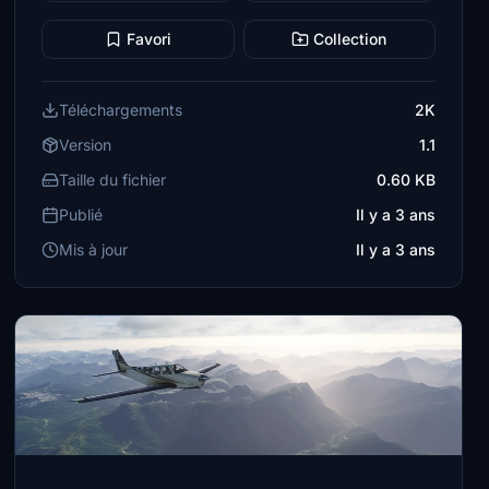
Favori
Collection
Téléchargements
2K
Version
1.1
Taille du fichier
0.60 KB
Publié
Il y a 3 ans
Mis à jour
Il y a 3 ans