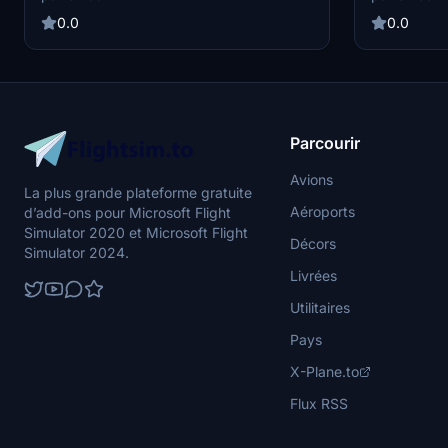
Brussels A319, Asobo ATR 72-600, and SAAB
integration, a
340, this profile optimizes gate assignments at
0.0
0.0
the airport. Simply install the ini file to enjoy
these tailor-made gate assignments for a more
realistic experience.
Parcourir
Avions
La plus grande plateforme gratuite
Aéroports
d’add-ons pour Microsoft Flight
Simulator 2020 et Microsoft Flight
Décors
Simulator 2024.
Livrées
Utilitaires
Pays
X-Plane.to
Flux RSS