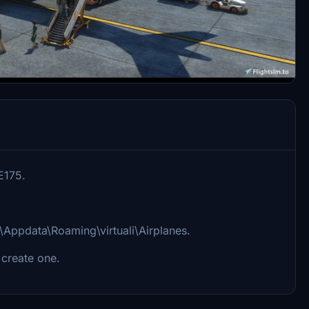
E175.
u\Appdata\Roaming\virtuali\Airplanes.
 create one.