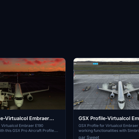
le-Virtualcol Embraer
GSX Profile-Virtualcol E
E195
 Virtualcol Embraer E190
GSX Profile for Virtualcol Embraer
th this GSX Pro Aircraft Profile.
working functionalities with Simbri
ncludes working doors, Simbrief
integration. Includes installation in
par Sweet