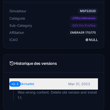
Simulateur
MSFS2020
Catégorie
Miscellaneous
Sub-Category
GSX Pro Profiles
Affiliation
EMBRAER 170/175
ICAO
NULL
Historique des versions
Mar 31, 2023
v1.1
(Actuelle)
Was wrong content. Delete old version and install
1.1.