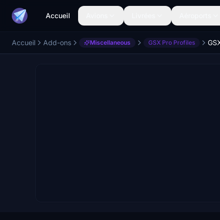
Accueil
Avions
Livrées
Aéroports
Accueil
Add-ons
GSX
Miscellaneous
GSX Pro Profiles