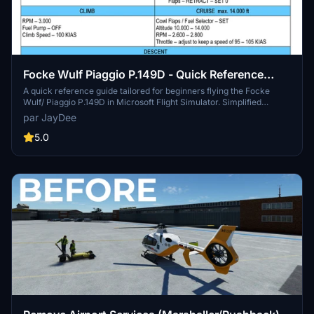
Focke Wulf Piaggio P.149D - Quick Reference
Guide For Beginners
A quick reference guide tailored for beginners flying the Focke
Wulf/ Piaggio P.149D in Microsoft Flight Simulator. Simplified
instructions to help new pilots without overwhelming them with
par JayDee
unnecessary details. This guide focuses on essential information for
flying the specific aircraft within the simulator environment.
5.0