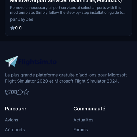
Remove Airport Services (Marshaller/Pushback)
Remove unnecessary airport services at select airports with this
mod template. Simply follow the step-by-step installation guide to
customize your experience in Microsoft Flight Simulator. Join the
par JayDee
Discord for assistance if needed.
0.0
La plus grande plateforme gratuite d’add-ons pour Microsoft
Flight Simulator 2020 et Microsoft Flight Simulator 2024.
Parcourir
Communauté
Avions
Actualités
Aéroports
Forums