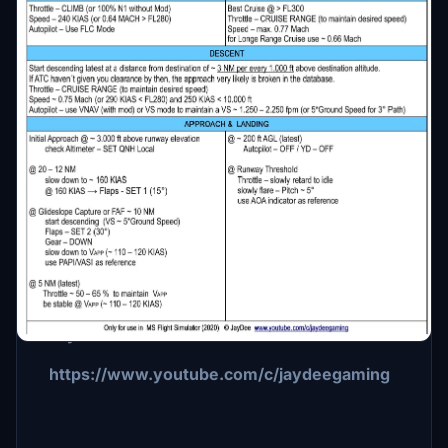
Description
New Versio 1.0
A Guide for the Citation CJ4
This a printable guide including checklists,
procedures and MCDU steps.
Kind Regards
JayDee
https://www.youtube.com/c/jaydeegaming