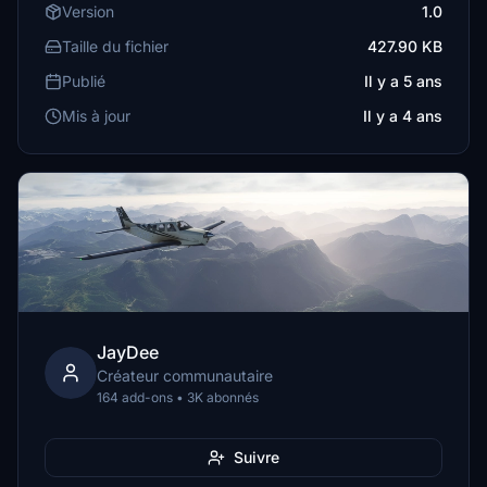
Version
1.0
Taille du fichier
427.90 KB
Publié
Il y a 5 ans
Mis à jour
Il y a 4 ans
JayDee
Créateur communautaire
164 add-ons • 3K abonnés
Suivre