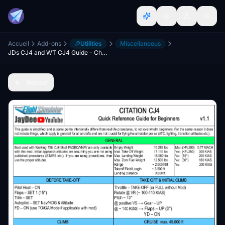
Accueil
Add-ons
Utilities
Miscellaneous
JDs CJ4 and WT CJ4 Guide - Checklist/Procedures/FMS
Retour