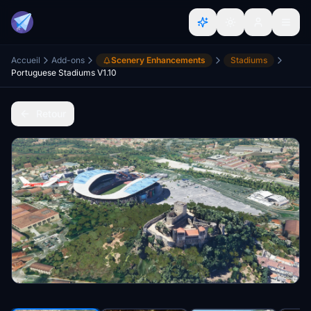
Accueil
Add-ons
Scenery Enhancements
Stadiums
Portuguese Stadiums V1.10
Retour