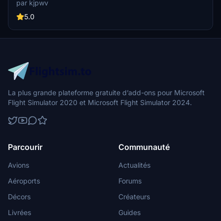
par kjpwv
iconic racetrack with updated features. Version 1.1 includes
recaptured turns, tweaked terraforming, and a new POI marker for
5.0
improved immersion. Simply move the folder into your Community
Folder to install.
La plus grande plateforme gratuite d’add-ons pour Microsoft
Flight Simulator 2020 et Microsoft Flight Simulator 2024.
Parcourir
Communauté
Avions
Actualités
Aéroports
Forums
Décors
Créateurs
Livrées
Guides