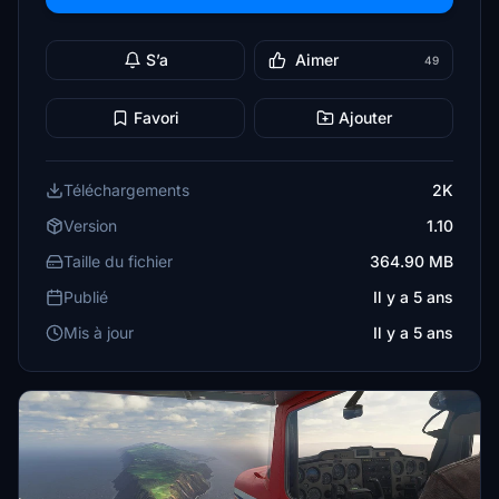
S’a
Aimer
49
Favori
Ajouter
Téléchargements
2K
Version
1.10
Taille du fichier
364.90 MB
Publié
Il y a 5 ans
Mis à jour
Il y a 5 ans