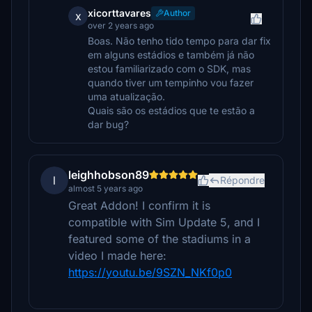
xicorttavares
Author
x
over 2 years ago
Boas. Não tenho tido tempo para dar fix
em alguns estádios e também já não
estou familiarizado com o SDK, mas
quando tiver um tempinho vou fazer
uma atualização.
Quais são os estádios que te estão a
dar bug?
leighhobson89
l
Répondre
almost 5 years ago
Great Addon! I confirm it is
compatible with Sim Update 5, and I
featured some of the stadiums in a
video I made here:
https://youtu.be/9SZN_NKf0p0