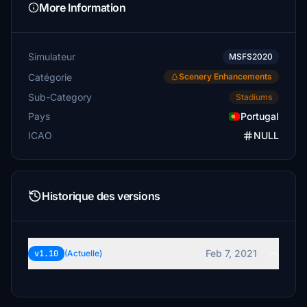
More Information
Simulateur
MSFS2020
Catégorie
Scenery Enhancements
Sub-Category
Stadiums
Pays
Portugal
ICAO
NULL
Historique des versions
Feb 7, 2021
v1.10
(Actuelle)