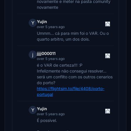
novamente e meter na pasta comunity
novamente
Yujin
Y
over 5 years ago
Ummm... cá para mim foi o VAR. Ou o
quarto arbitro, um dos dois.
jjjj000011
j
over 5 years ago
é o VAR de certeza!!! :P
Infelizmente não consegui resolver...
será um conflito com os outros cenarios
do porto?
https://flightsim.to/file/4408/porto-
portugal
Yujin
Y
over 5 years ago
É possível.