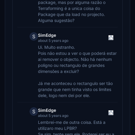
package, mas por alguma razão o
Terraforming é a unica coisa do
Package que da load no projecto.
Alguma sugestão?
SimEdge
S
about 5 years ago
Ui. Muito estranho.
Pois não estou a ver o que poderá estar
ai remover o objecto. Nâo há nenhum
poligno ou rectangulo de grandes
dimensões a excluir?
Já me aconteceu o rectangulo ser tão
grande que nem tinha visto os limites
dele, logo nem dei por ele.
SimEdge
S
about 5 years ago
Lembrei-me de outra coisa. Está a
utilizaro meu LPBR?
Se sim, tente sem ele. Poderei ser eu a