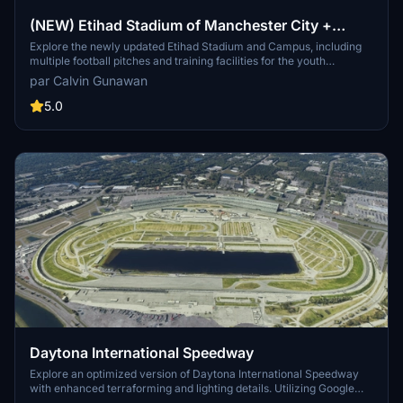
(NEW) Etihad Stadium of Manchester City +
Etihad Academy for youth team
Explore the newly updated Etihad Stadium and Campus, including
multiple football pitches and training facilities for the youth
academy team of Manchester City.
par Calvin Gunawan
5.0
Daytona International Speedway
Explore an optimized version of Daytona International Speedway
with enhanced terraforming and lighting details. Utilizing Google
Photogrammetry post-2016 remodel, this add-on captures the