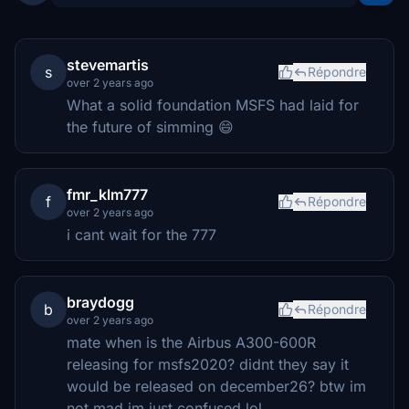
stevemartis
s
Répondre
over 2 years ago
What a solid foundation MSFS had laid for
the future of simming 😄
fmr_klm777
f
Répondre
over 2 years ago
i cant wait for the 777
braydogg
b
Répondre
over 2 years ago
mate when is the Airbus A300-600R
releasing for msfs2020? didnt they say it
would be released on december26? btw im
not mad im just confused lol