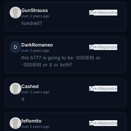
GunStrauss
Répondre
over 2 years ago
hundred?
DarkRomaneo
D
Répondre
over 2 years ago
this b777 is going to be -200(ER) or
-300(ER) or X or both?
Cashed
Répondre
over 2 years ago
X
feflomito
Répondre
over 2 years ago