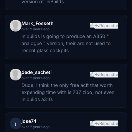
version of iniBuilds.
Mark_Fosseth
Répondre
over 2 years ago
Inibuilds is going to produce an A350 "
analogue " version, their are not used to
recent glass cockpits
dede_sacheti
Répondre
over 2 years ago
Dude, I think the only free acft that worth
expending time with is 737 zibo, not even
Inibuilds a310.
jose74
j
Répondre
over 2 years ago