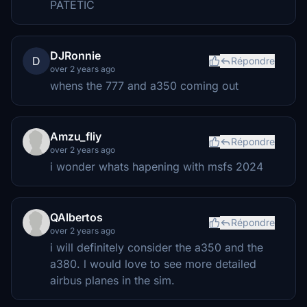
PATETIC
DJRonnie
D
Répondre
over 2 years ago
whens the 777 and a350 coming out
Amzu_fliy
Répondre
over 2 years ago
i wonder whats hapening with msfs 2024
QAlbertos
Répondre
over 2 years ago
i will definitely consider the a350 and the
a380. l would love to see more detailed
airbus planes in the sim.