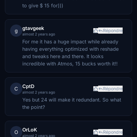
to give $ 15 for)))
gtavgeek
g
Répondre
almost 2 years ago
For me it has a huge impact while already
having everything optimized with reshade
and tweaks here and there. It looks
incredible with Atmos, 15 bucks worth it!!
CptD
C
Répondre
almost 2 years ago
Yes but 24 will make it redundant. So what
the point?
OrLoK
O
Répondre
almost 2 years ago