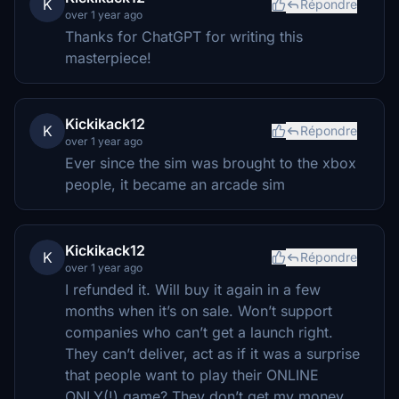
K
Répondre
over 1 year ago
Thanks for ChatGPT for writing this
masterpiece!
Kickikack12
K
Répondre
over 1 year ago
Ever since the sim was brought to the xbox
people, it became an arcade sim
Kickikack12
K
Répondre
over 1 year ago
I refunded it. Will buy it again in a few
months when it’s on sale. Won’t support
companies who can’t get a launch right.
They can’t deliver, act as if it was a surprise
that people want to play their ONLINE
ONLY(!) game? They don’t get my money.