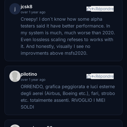
jcsk8
j
Répondre
over 1 year ago
Creepy! I don´t know how some alpha
testers said it have better performance. In
my system is much, much worse than 2020.
Even lossless scaling refeses to works with
it. And honestly, visually I see no
improvments above msfs2020.
pilotino
Répondre
over 1 year ago
ORRENDO, grafica peggiorata e luci esterne
degli aerei (Airbus, Boeing etc.), fari, strobo
etc. totalmente assenti. RIVOGLIO I MIEI
SOLDI