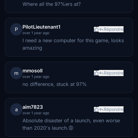
Where all the 97%ers at?
PilotLieutenant1
P
Répondre
over 1 year ago
I need a new computer for this game, looks
amazing
mmosoll
m
Répondre
over 1 year ago
no difference, stuck at 97%
aim7823
a
Répondre
over 1 year ago
Absolute disaster of a launch, even worse
than 2020's launch.😡