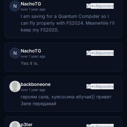
NachoTG
N
Répondre
over 1 year ago
I am saving for a Quantum Computer so I
can fly properly with FS2024. Meanwhile I'll
keep my FS2020.
NachoTG
N
Répondre
over 1 year ago
Yes it is.
backboneone
Répondre
over 1 year ago
героям сала, хуесосина ебучая)) привет
Зеле передавай
p3ter
Répondre