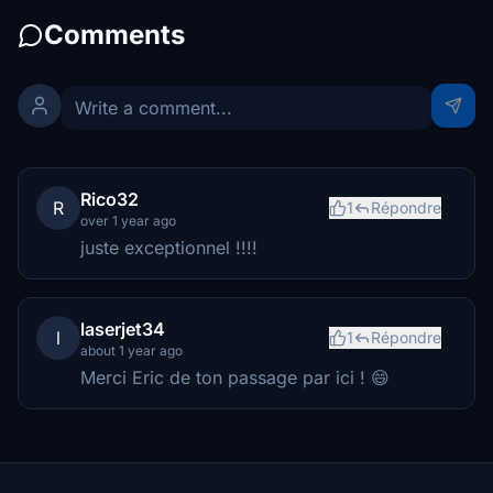
Comments
Rico32
R
1
Répondre
over 1 year ago
juste exceptionnel !!!!
laserjet34
l
1
Répondre
about 1 year ago
Merci Eric de ton passage par ici ! 😄