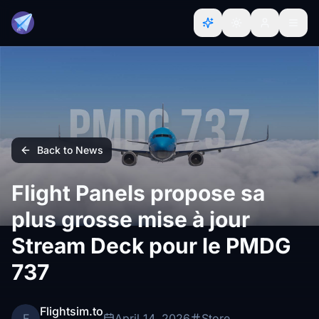
Back to News
Flight Panels propose sa
plus grosse mise à jour
Stream Deck pour le PMDG
737
Flightsim.to
F
April 14, 2026
Store