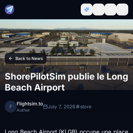
Back to News
ShorePilotSim publie le Long
Beach Airport
Flightsim.to
F
July 7, 2026
store
Author
Long Beach Airport (KLGB) occupe une place