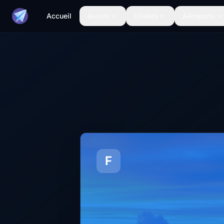
Accueil
Avions
Livrées
Aéroports
F