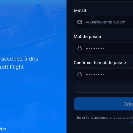
E-mail
Mot de passe
t accédez à des
Confirmer le mot de passe
oft Flight
Cré
En créant un compte, vous accep
c
ter