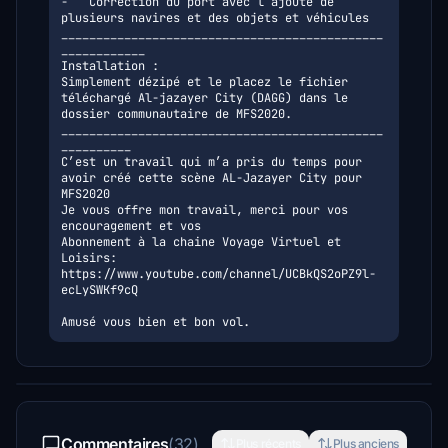
-	Correction du port avec l’ajoute de 
plusieurs navires et des objets et véhicules

______________________________________________
____________

Installation :

Simplement dézipé et le placez le fichier 
téléchargé Al-jazayer City (DAGG) dans le 
dossier communautaire de MFS2020.

______________________________________________
__________

C’est un travail qui m’a pris du temps pour 
avoir créé cette scène AL-Jazayer City pour 
MFS2020

Je vous offre mon travail, merci pour vos 
encouragement et vos

Abonnement à la chaine Voyage Virtuel et 
Loisirs:

https://www.youtube.com/channel/UCBkQS2oPZ9l-
ecLySWKf9cQ

Commentaires
(32)
Plus récents
Plus anciens