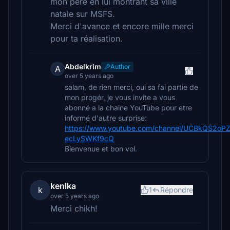
mon père en lui montrant sa ville
natale sur MSFS.
Merci d'avance et encore mille merci
pour ta réalisation.
Abdelkrim
Author
A
over 5 years ago
salam, de rien merci, oui sa fai partie de
mon progér, je vous invite a vous
abonné a la chaine YouTube pour etre
informé d'autre surprise:
https://www.youtube.com/channel/UCBkQS2oPZ
ecLySWKf9cQ
Bienvenue et bon vol.
kenlka
k
1
Répondre
over 5 years ago
Merci chikh!