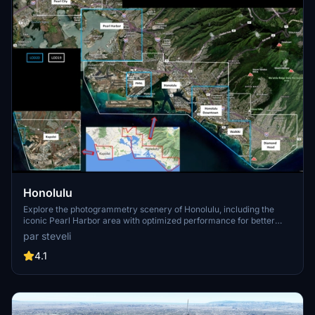
Honolulu
Explore the photogrammetry scenery of Honolulu, including the
iconic Pearl Harbor area with optimized performance for better
FPS. Discover Waikiki, Honolulu downtown, and more with this
par steveli
detailed addon. Enhance your experience by adding free mods for
carriers, battleships, and military airplanes in Pearl Harbor and
4.1
surrounding bases. Support the creator for future updates if you
enjoy this mod.