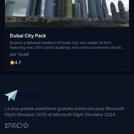
Dubai City Pack
Explore a detailed rendition of Dubai City and Jebbel Ali Port
featuring over 250 custom buildings and various landmarks like the
iconic hotels and tourist attractions. While focusing on enhancing
par risuali
the daytime visuals, this pack offers improved textures for select
buildings, promising a refreshing experience for simmers.
4.7
Additionally, adjustments have been made to SkyDive Dubai Airport
to address previous elevation issues, ensuring a more immersive
flight into this dynamic cityscape.
La plus grande plateforme gratuite d’add-ons pour Microsoft
Flight Simulator 2020 et Microsoft Flight Simulator 2024.