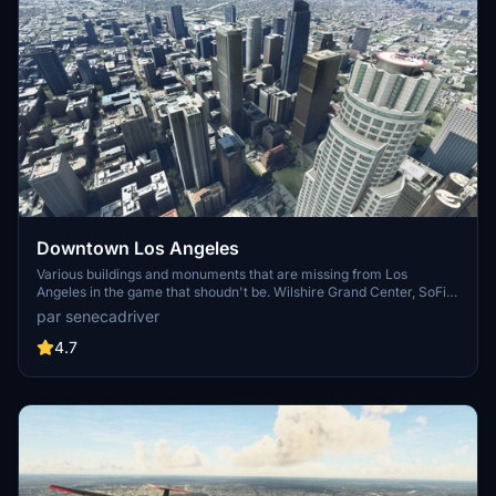
Downtown Los Angeles
Various buildings and monuments that are missing from Los
Angeles in the game that shoudn't be. Wilshire Grand Center, SoFi
Stadium, 801 S Grand, 825 S Hill, 888 S Hope, 1000 Grand, Apex the
par senecadriver
One, Atelier, Aven Apartments, Metropolis Towers, Level Los
Angeles
4.7