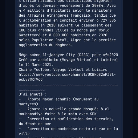
l'Office national des statistiques algérien 
d'après le dernier recensement de 20084. Avec 
4,4 millions d'habitants selon le ministère 
des Affaires étrangères français5, tandis que 
l'agglomération en comptait environ 6 727 806 
habitants en 2010 suivant le classement des 
100 plus grandes villes du monde par World 
Gazetteer6 et 8 000 000 habitants en 2020 
selon Population Data7, Alger est la première 
agglomération du Maghreb.

Méga scène Al-jazayer City (DAGG) pour mfs2020 

Créé par abdelkrim (Voyage Virtuel et Loisire) 
le 12 Mars 2021.

Chaine YouTube: Voyage Virtuel et Loisirs

https://www.youtube.com/channel/UCBkQS2oPZ9l-
ecLySWKf9cQ

______________________________________________
____________

J’ai ajouté :

-	Ajoute Makam achahid (monument au 
martyres)

-	Ajoute La nouvelle grande Mosquée à al 
mouhamadiya faite à la main avec SDK

-	Correction et amélioration des terrains, 
du front de mer

-	Correction de nombreuse route et rue de la 
ville
