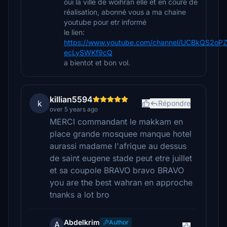
oui la ville de woihran elle et en coure de
réalisation, abonné vous a ma chaine
youtube pour etr informé
le lien:
https://www.youtube.com/channel/UCBkQS2oPZ
ecLySWKf9cQ
a bientot et bon vol.
killian5594
k
Répondre
over 5 years ago
MERCI commandant le makkam en
place grande mosquee manque hotel
aurassi madame l'afrique au dessus
de saint eugene stade peut etre juillet
et sa coupole BRAVO bravo BRAVO
you are the best wahran en approche
tnanks a lot bro
Abdelkrim
Author
A