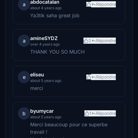
abdocatalan
a
Répondre
about 4 years ago
Ya3tik saha great job
amineSYDZ
a
2
Répondre
over 4 years ago
THANK YOU SO MUCH
eliseu
e
Répondre
about 5 years ago
merci
byumycar
b
1
Répondre
about 5 years ago
Merci beaucoup pour ce superbe
travail !