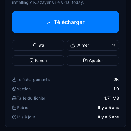
installing Al-Jazayer Ville V-1.0 today.
Télécharger
S’a
Aimer
49
Favori
Ajouter
Téléchargements
2K
Version
1.0
Taille du fichier
1.71 MB
Publié
Il y a 5 ans
Mis à jour
Il y a 5 ans