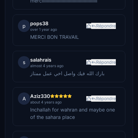
merciiiiiiiiiiiiiiiiiiiiiiiiiiiiiiiiiiiiiiiiiiiii
pops38
p
Répondre
over 1 year ago
MERCI BON TRAVAIL
salahrais
s
Répondre
almost 4 years ago
بارك الله فيك واصل اخي عمل ممتاز
Aziz330
A
Répondre
about 4 years ago
Inchallah for wahran and maybe one
of the sahara place