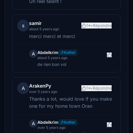
Un réel talent !
samir
s
1
Répondre
about 5 years ago
merci merci et merci
Abdelkrim
Author
A
about 5 years ago
de rien bon vol
ArakenPy
A
1
Répondre
over 5 years ago
Thanks a lot, would love if you make
one for my home town Oran
Abdelkrim
Author
A
over 5 years ago