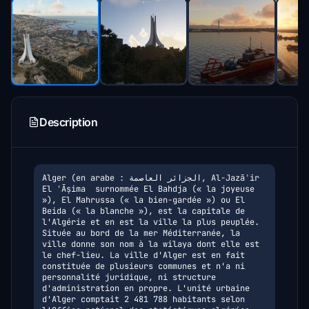
Description
Alger (en arabe : الجزائر العاصمة, Al-Jazāʾir 
El ʿĀṣima  surnommée El Bahdja (« la joyeuse 
»), El Mahrussa (« la bien-gardée ») ou El 
Beida (« la blanche »), est la capitale de 
l'Algérie et en est la ville la plus peuplée.

Située au bord de la mer Méditerranée, la 
ville donne son nom à la wilaya dont elle est 
le chef-lieu. La ville d'Alger est en fait 
constituée de plusieurs communes et n'a ni 
personnalité juridique, ni structure 
d'administration en propre. L'unité urbaine 
d'Alger comptait 2 481 788 habitants selon 