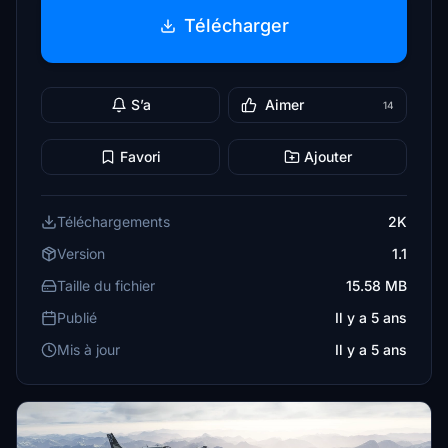
Télécharger
S’a
Aimer
14
Favori
Ajouter
Téléchargements
2K
Version
1.1
Taille du fichier
15.58 MB
Publié
Il y a 5 ans
Mis à jour
Il y a 5 ans