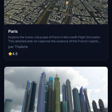
Paris
Explore the iconic cityscape of Paris in Microsoft Flight Simulator.
This detailed add-on captures the essence of the French capital,
featuring famous landmarks and architectural marvels. With
par Thalixte
accurate GPS coordinates, immerse yourself in the beauty of Paris,
known for its historical significance and vibrant culture. Download
4.5
now and experience the City of Light from a whole new
perspective.