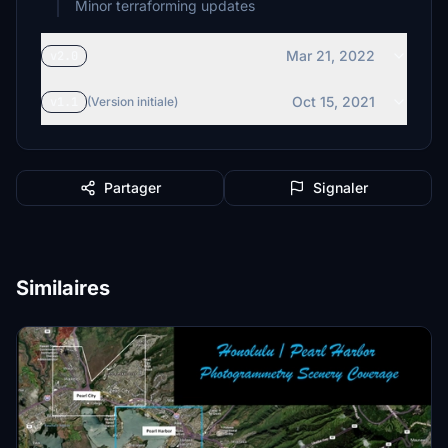
Minor terraforming updates
Mar 21, 2022
v2.0
Oct 15, 2021
v1.1
(Version initiale)
Partager
Signaler
Similaires