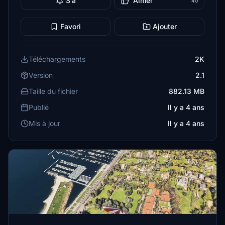
S’a
Aimer
40
Favori
Ajouter
Téléchargements
2K
Version
2.1
Taille du fichier
882.13 MB
Publié
Il y a 4 ans
Mis à jour
Il y a 4 ans