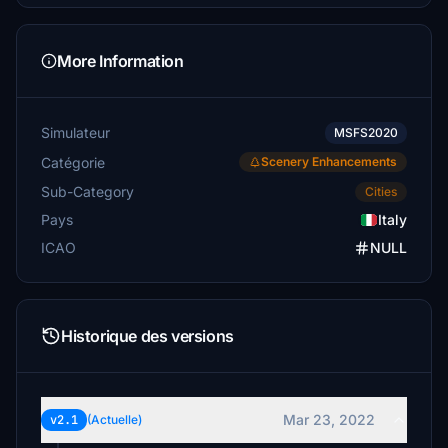
More Information
Simulateur
MSFS2020
Catégorie
Scenery Enhancements
Sub-Category
Cities
Pays
Italy
ICAO
NULL
Historique des versions
Mar 23, 2022
v2.1
(Actuelle)