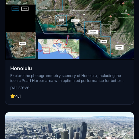
Honolulu
Explore the photogrammetry scenery of Honolulu, including the
iconic Pearl Harbor area with optimized performance for better
FPS. Discover Waikiki, Honolulu downtown, and more with this
par steveli
detailed addon. Enhance your experience by adding free mods for
carriers, battleships, and military airplanes in Pearl Harbor and
4.1
surrounding bases. Support the creator for future updates if you
enjoy this mod.