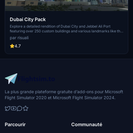
Dubai City Pack
Explore a detailed rendition of Dubai City and Jebbel Ali Port
featuring over 250 custom buildings and various landmarks like the
iconic hotels and tourist attractions. While focusing on enhancing
par risuali
the daytime visuals, this pack offers improved textures for select
buildings, promising a refreshing experience for simmers.
4.7
Additionally, adjustments have been made to SkyDive Dubai Airport
to address previous elevation issues, ensuring a more immersive
flight into this dynamic cityscape.
La plus grande plateforme gratuite d’add-ons pour Microsoft
Flight Simulator 2020 et Microsoft Flight Simulator 2024.
Parcourir
Communauté