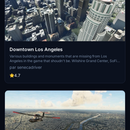
Downtown Los Angeles
Various buildings and monuments that are missing from Los
Angeles in the game that shoudn't be. Wilshire Grand Center, SoFi
Stadium, 801 S Grand, 825 S Hill, 888 S Hope, 1000 Grand, Apex the
par senecadriver
One, Atelier, Aven Apartments, Metropolis Towers, Level Los
Angeles
4.7