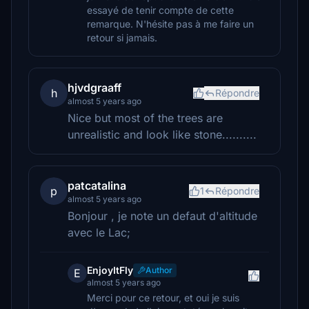
essayé de tenir compte de cette
remarque. N'hésite pas à me faire un
retour si jamais.
hjvdgraaff
h
Répondre
almost 5 years ago
Nice but most of the trees are
unrealistic and look like stone..........
patcatalina
p
1
Répondre
almost 5 years ago
Bonjour , je note un defaut d'altitude
avec le Lac;
EnjoyItFly
Author
E
almost 5 years ago
Merci pour ce retour, et oui je suis