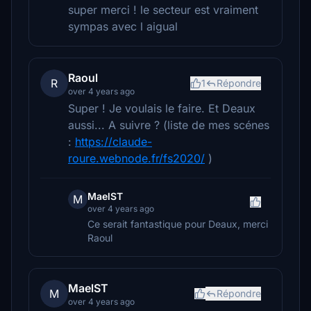
super merci ! le secteur est vraiment
sympas avec l aigual
Raoul
R
1
Répondre
over 4 years ago
Super ! Je voulais le faire. Et Deaux
aussi... A suivre ? (liste de mes scénes
:
https://claude-
roure.webnode.fr/fs2020/
)
MaelST
M
over 4 years ago
Ce serait fantastique pour Deaux, merci
Raoul
MaelST
M
Répondre
over 4 years ago