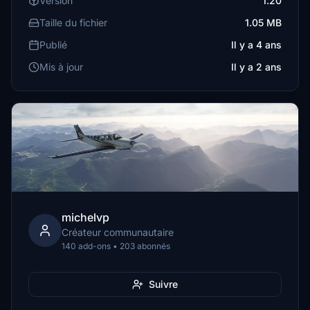
Version
1.20
Taille du fichier
1.05 MB
Publié
Il y a 4 ans
Mis à jour
Il y a 2 ans
michelvp
Créateur communautaire
140 add-ons • 203 abonnés
Suivre