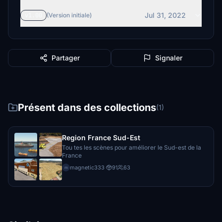
Jul 31, 2022
v1.00
(Version initiale)
Partager
Signaler
Présent dans des collections
(1)
Region France Sud-Est
Tou tes les scènes pour améliorer le Sud-est de la
France
magnetic333
·
91
63
m