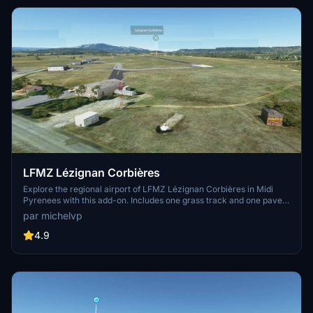
LFMZ Lézignan Corbières
Explore the regional airport of LFMZ Lézignan Corbières in Midi
Pyrenees with this add-on. Includes one grass track and one paved
track for daytime navigation. Altitude of 204 feet and GPS
par michelvp
coordinates provided for an immersive experience. Simply drop it
into your community folder and enjoy flying in this scenic location.
4.9