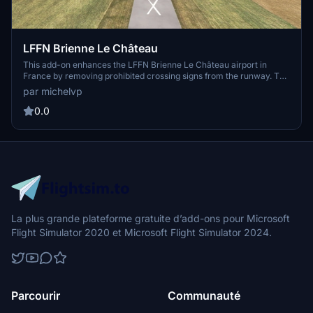
LFFN Brienne Le Château
This add-on enhances the LFFN Brienne Le Château airport in
France by removing prohibited crossing signs from the runway. The
modification aims to improve the realism and usability of the airport
par michelvp
environment for flights. It includes installation instructions for
seamless integration into the Microsoft Flight Simulator community
0.0
folder. GPS coordinates are provided for easy location of the
airport.
La plus grande plateforme gratuite d’add-ons pour Microsoft
Flight Simulator 2020 et Microsoft Flight Simulator 2024.
Parcourir
Communauté