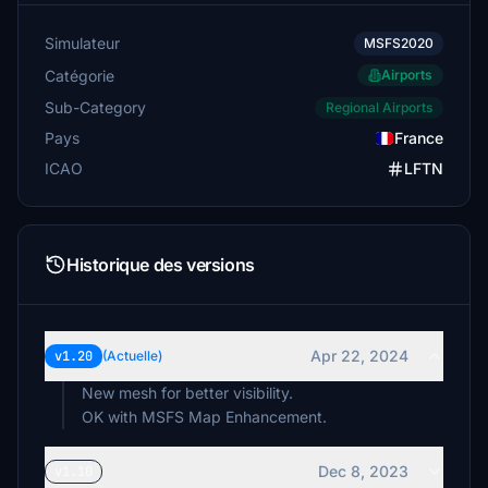
Simulateur
MSFS2020
Catégorie
Airports
Sub-Category
Regional Airports
Pays
France
ICAO
LFTN
Historique des versions
Apr 22, 2024
v1.20
(Actuelle)
New mesh for better visibility.
OK with MSFS Map Enhancement.
Dec 8, 2023
v1.10