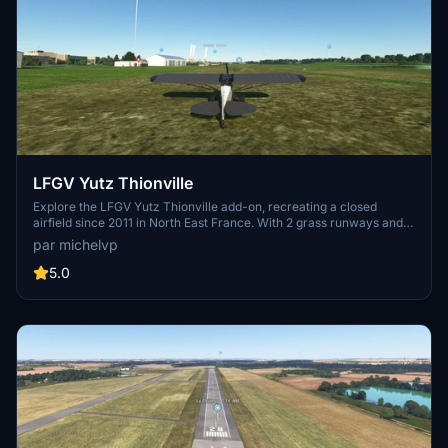
LFGV Yutz Thionville
Explore the LFGV Yutz Thionville add-on, recreating a closed
airfield since 2011 in North East France. With 2 grass runways and
an altitude of 517 feet, immerse yourself in this detailed scenery
par michelvp
near the Cattenom power plant. Simply drop the files in your
community folder and take to the skies.
5.0