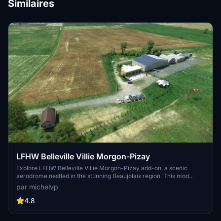
Similaires
LFHW Belleville Villie Morgon-Pizay
Explore LFHW Belleville Villie Morgon-Pizay add-on, a scenic
aerodrome nestled in the stunning Beaujolais region. This mod
features a single grass runway (16/34) measuring 516m x 60m at an
par michelvp
altitude of 705 feet. Perfect for daytime VFR flights in Microsoft
Flight Simulator.
4.8