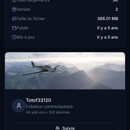
Version
2
Taille du fichier
566.01 MB
Publié
Il y a 5 ans
Mis à jour
Il y a 5 ans
Totof33120
Créateur communautaire
44 add-ons • 332 abonnés
Suivre