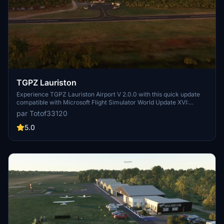
TGPZ Lauriston
Experience TGPZ Lauriston Airport V 2.0.0 with this quick update
compatible with Microsoft Flight Simulator World Update XVI:
Caribbean. This add-on features animated boat, flag, and character
par Totof33120
elements. Make sure to install the required libraries for an
enhanced experience. Dont miss out on this latest version!
5.0