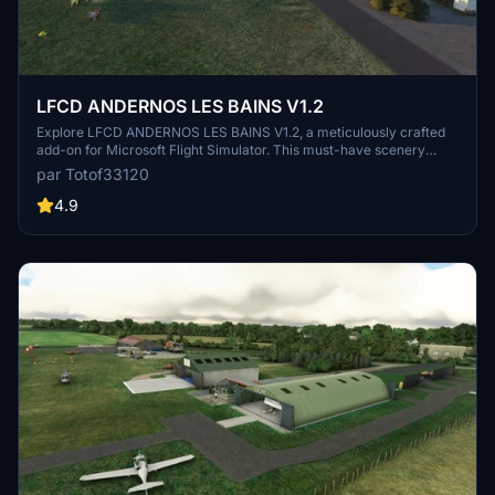
LFCD ANDERNOS LES BAINS V1.2
Explore LFCD ANDERNOS LES BAINS V1.2, a meticulously crafted
add-on for Microsoft Flight Simulator. This must-have scenery
includes TOTOF libraries for a complete experience. Enhance your
par Totof33120
virtual skies with additional libraries and recommended France VFR
enhancements for a more immersive flight simulation.
4.9