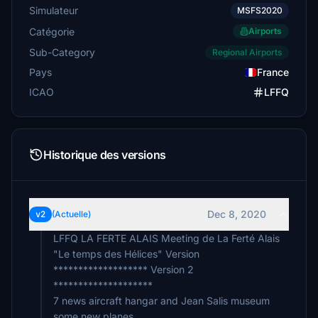
Simulateur
MSFS2020
Catégorie
Airports
Sub-Category
Regional Airports
Pays
France
ICAO
LFFQ
Historique des versions
Dec 8, 2020
v2
(Actuelle)
LFFQ LA FERTE ALAIS Meeting de La Ferté Alais
"Le temps des Hélices" Version
******************* Version 2
********************
7 news aircraft hangar and Jean Salis museum
some new planes