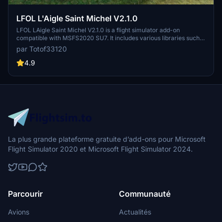
LFOL L'Aigle Saint Michel V2.1.0
LFOL LAigle Saint Michel V2.1.0 is a flight simulator add-on
compatible with MSFS2020 SU7. It includes various libraries such
as aircraft, objects, helicopters, and vintage aircraft. Follow the
par Totof33120
dependencies link for more information and enjoy detailed imagery
of dAlencon, lAigle, Mortagne, and Argentan. Additional nearby
4.9
Mortagne au Perche LFAX airport is also available for exploration.
La plus grande plateforme gratuite d’add-ons pour Microsoft
Flight Simulator 2020 et Microsoft Flight Simulator 2024.
Parcourir
Communauté
Avions
Actualités