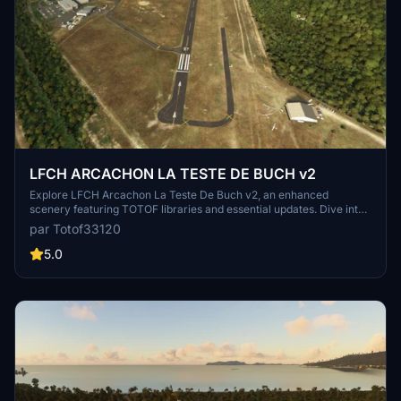
LFCH ARCACHON LA TESTE DE BUCH v2
Explore LFCH Arcachon La Teste De Buch v2, an enhanced
scenery featuring TOTOF libraries and essential updates. Dive into
a detailed world with Tchanquées cabins, France VFR landmarks,
par Totof33120
and more. Immerse yourself in a realistic flight experience with this
meticulously crafted add-on. Enhance your virtual aviation journey
5.0
with LFCH Arcachon La Teste De Buch v2.