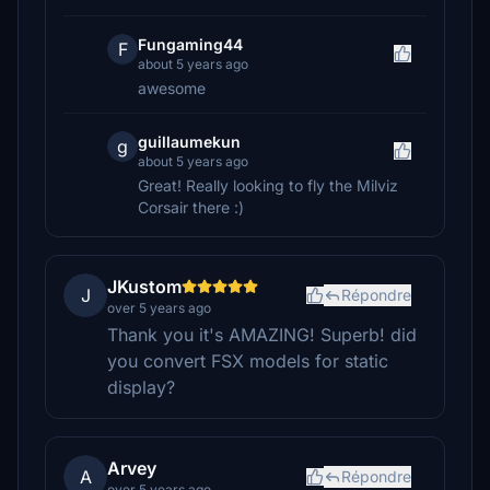
Fungaming44
F
about 5 years ago
awesome
guillaumekun
g
about 5 years ago
Great! Really looking to fly the Milviz
Corsair there :)
JKustom
J
Répondre
over 5 years ago
Thank you it's AMAZING! Superb! did
you convert FSX models for static
display?
Arvey
A
Répondre
over 5 years ago