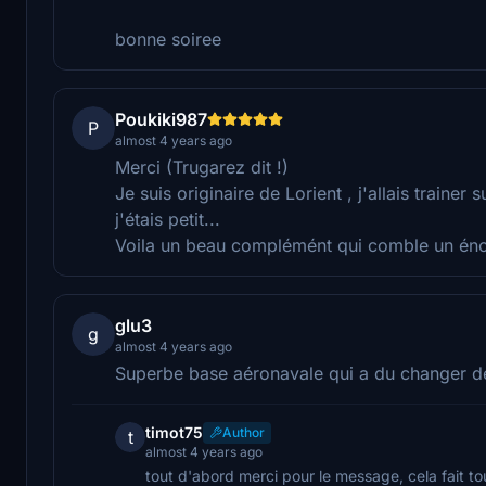
bonne soiree
Poukiki987
P
almost 4 years ago
Merci (Trugarez dit !)
Je suis originaire de Lorient , j'allais traine
j'étais petit...
Voila un beau complémént qui comble un éno
glu3
g
almost 4 years ago
Superbe base aéronavale qui a du changer de
timot75
Author
t
almost 4 years ago
tout d'abord merci pour le message, cela fait to