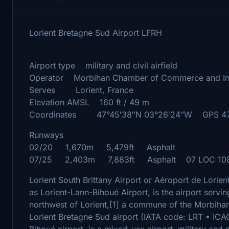
Lorient Bretagne Sud Airport LFRH
Airport type military and civil airfield
Operator Morbihan Chamber of Commerce and Indu
Serves Lorient, France
Elevation AMSL 160 ft / 49 m
Coordinates 47°45′38″N 03°26′24″W GPS 47.
Runways
02/20 1,670m 5,479ft Asphalt
07/25 2,403m 7,883ft Asphalt 07 LOC 108
Lorient South Brittany Airport or Aéroport de Lorie
as Lorient-Lann-Bihoué Airport, is the airport serving
northwest of Lorient,[1] a commune of the Morbihan
Lorient Bretagne Sud airport (IATA code: LRT • IC
Bihoué airport, is a mixed-use airport, military and