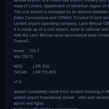
west of Lorient, department of Morbihan region of B
The civil airport is managed by an alliance betwe
Edeis Concessions and CIPAGO (Council in port and 
Lorient airport operating company. Lann-Bihoué (S
It is made up of a civil airport, open to national and
with the Lann-Bihoué naval aeronautical base (create
France2.
tower 122.7
atis 129.12
NDB LOR 359
TACAN LOR 115.800
v1.0
airport completely made from scratch (missing in 
added airport frequencies (tower , atis) and navaid
apron and lights
taxiways with lighting and marking