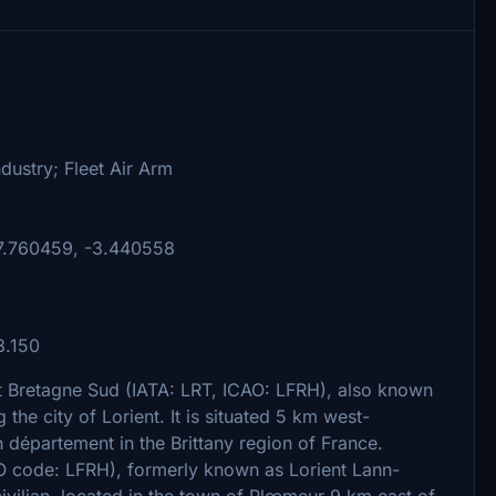
stry; Fleet Air Arm
760459, -3.440558
.150
nt Bretagne Sud (IATA: LRT, ICAO: LFRH), also known
 the city of Lorient. It is situated 5 km west-
 département in the Brittany region of France.
AO code: LFRH), formerly known as Lorient Lann-
 civilian, located in the town of Plœmeur 9 km east of