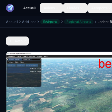
Accueil
Avions
Livrées
Aéroports
Accueil
Add-ons
Lorient 
Airports
Regional Airports
Retour