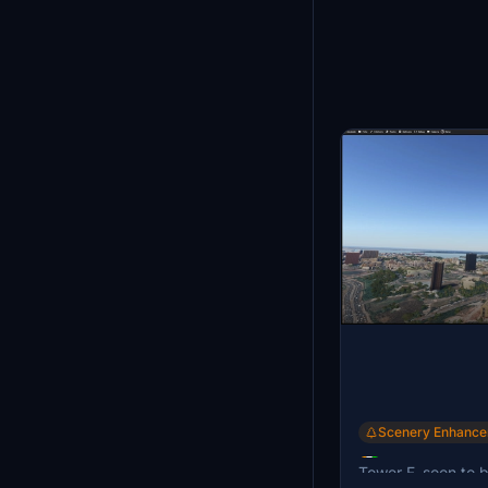
Bahamas
38
Hong Kong
38
Serbia
37
Bolivia
35
Egypt
33
United Arab Emirates
32
Slovenia
30
Uruguay
28
Costa Rica
28
Pakistan
27
Congo, the Democratic Republic
26
of the
Kazakhstan
26
Antarctica
25
Tanzania, United Republic of
24
Nigeria
24
Singapore
23
Bulgaria
23
Algeria
23
Kenya
23
Scenery Enhanc
Myanmar
22
Tour F - Abi
Solomon Islands
22
Tower F, soon to b
Angola