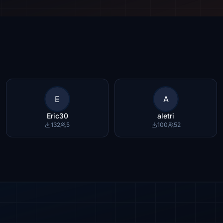
E
A
Eric30
aletri
132
5
100
52