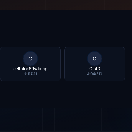
C
C
cellblok69wlamp
Cli4D
11
11
0
510