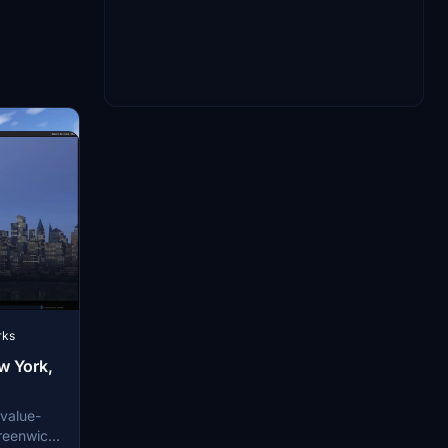
rks
w York,
 value-
Greenwich