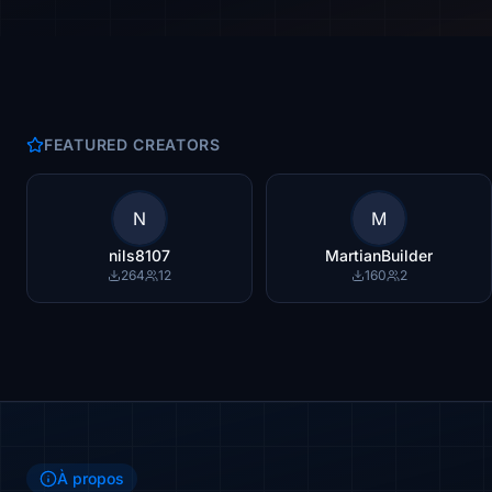
FEATURED CREATORS
N
M
nils8107
MartianBuilder
264
12
160
2
À propos