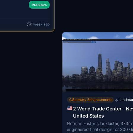
udes over 700 ships, 388
MSFS2024
 new airports, extensive
d gas platforms, and
itime structures, all
1 week ago
ned. The add-on features
 animated characters,
orms, reflecting the
trial activity.
optimizations are
h integration with other
 and photogrammetry
Scenery Enhancements
Landma
→
2 World Trade Center - Ne
United States
Norman Foster's lackluster, 373m
engineered final design for 200 