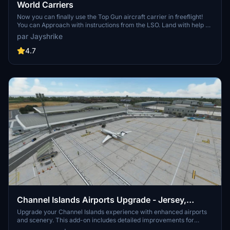
World Carriers
Now you can finally use the Top Gun aircraft carrier in freeflight!
You can Approach with instructions from the LSO. Land with help of
the arresting cables. And Take Off with the onboard catapults. Try
par Jayshrike
flying in challenging weather or even at night!
4.7
Channel Islands Airports Upgrade - Jersey,
Guernsey, Alderney
Upgrade your Channel Islands experience with enhanced airports
and scenery. This add-on includes detailed improvements for
Jersey, Guernsey, Alderney, and new addition Brecqhou airports,