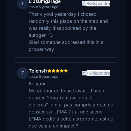
Lipsumgarage
L
Répondre
about 5 years ago
Thank you! yesterday I chosed
randomly this place on the map and I
was really disappointed by the
autogen :D
Glad someone addressed this in a
proper way
Tolensfr
T
Répondre
about 5 years ago
Bonjour
Merci pour ce beau travail. J'ai un
dossier "lfma-remove-default-
cipieres" je n'ai pas compris à quoi ce
dossier sur LFMA ? j'ai une scène
LFMA dédié à cette aérodrome, est ce
que cela a un impact ?