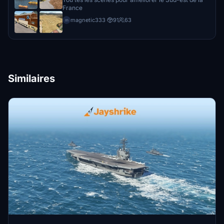
France
magnetic333
·
91
63
m
Similaires