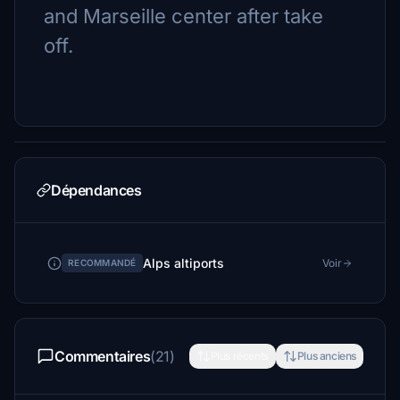
and Marseille center after take
off.
Dépendances
Alps altiports
Voir
RECOMMANDÉ
Commentaires
(21)
Plus récents
Plus anciens