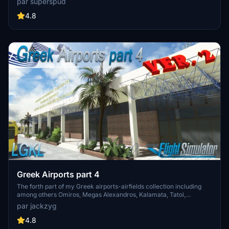
par superspud
along with a separate scenery file. Customize your sim with new
buildings, ground textures, and added details like fencing and car
4.8
parks. Version 3.3 combines previous files for a streamlined
experience.
Greek Airports part 4
The forth part of my Greek airports-airfields collection including
among others Omiros, Megas Alexandros, Kalamata, Tatoi,
Aristotelis and Kastellorizo Airports with 45 custom 3d models
par jackzyg
(from terminals and auxiliary buildings to bunkers). All airports are
up to date and as real as i can make them.
4.8