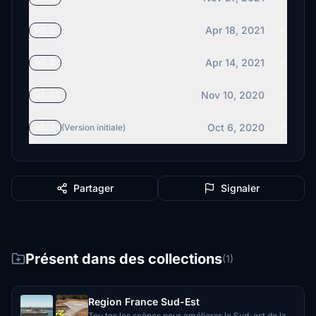
Apr 18, 2021
v2.5
Apr 14, 2021
v2.0
Nov 10, 2020
v1.31
Oct 6, 2020
v1.3
(Version initiale)
Partager
Signaler
Présent dans des collections
(1)
Region France Sud-Est
Tou tes les scènes pour améliorer le Sud-est de la