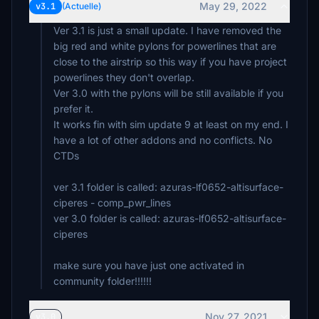
May 29, 2022
v3.1
(Actuelle)
Ver 3.1 is just a small update. I have removed the
big red and white pylons for powerlines that are
close to the airstrip so this way if you have project
powerlines they don't overlap.
Ver 3.0 with the pylons will be still available if you
prefer it.
It works fin with sim update 9 at least on my end. I
have a lot of other addons and no conflicts. No
CTDs
ver 3.1 folder is called: azuras-lf0652-altisurface-
ciperes - comp_pwr_lines
ver 3.0 folder is called: azuras-lf0652-altisurface-
ciperes
make sure you have just one activated in
community folder!!!!!!
Nov 27, 2021
v3.0