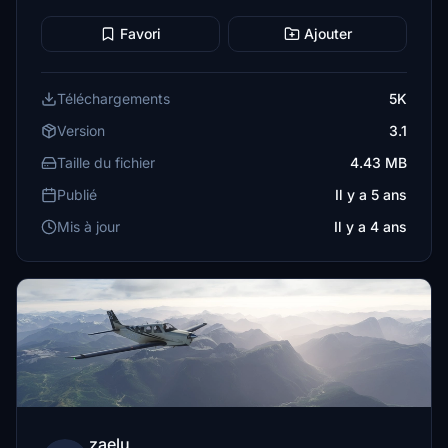
Favori
Ajouter
Téléchargements
5K
Version
3.1
Taille du fichier
4.43 MB
Publié
Il y a 5 ans
Mis à jour
Il y a 4 ans
zaelu