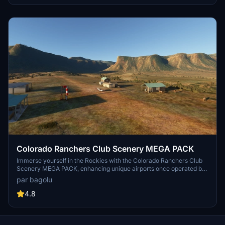
Colorado Ranchers Club Scenery MEGA PACK
Immerse yourself in the Rockies with the Colorado Ranchers Club
Scenery MEGA PACK, enhancing unique airports once operated by
the Colorado Ranchers Club from FSEconomy. Explore scenic
par bagolu
destinations like Redlands, Aspen, and Crested Butte, each offering
a different Ranchers Club experience. Discover a blend of luxury,
4.8
adventure, and relaxation, with activities ranging from horseback
riding to skiing. Ensure an optimal experience by using Daves
Crooked Library for full scenery immersion.