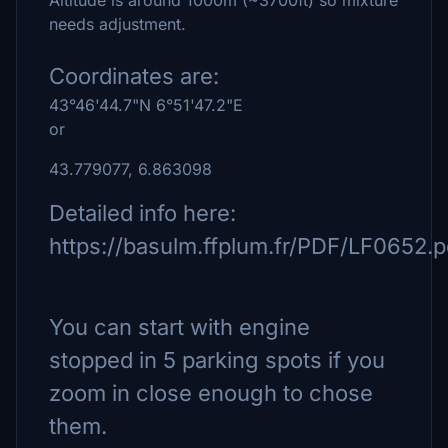
Altitude is around 1000m (~3700ft) so mixture
needs adjustment.
Coordinates are:
43°46'44.7"N 6°51'47.2"E
or
43.779077, 6.863098
Detailed info here:
https://basulm.ffplum.fr/PDF/LF0652.p
You can start with engine
stopped in 5 parking spots if you
zoom in close enough to chose
them.