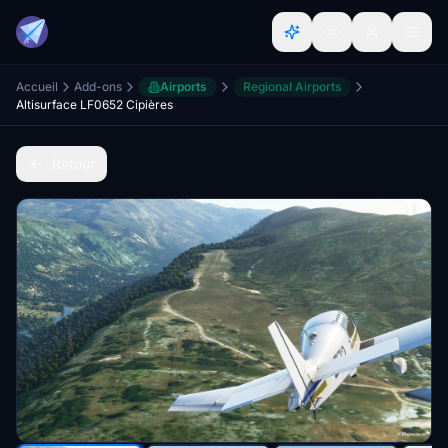
Accueil
Add-ons
Airports
Regional Airports
Altisurface LF0652 Cipières
Retour