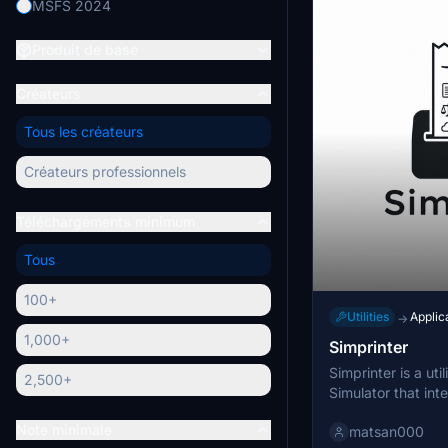
MSFS 2024
Produit de base
Créateurs
Tous les créateurs
Créateurs professionnels
Téléchargements minimum
Tous
100+
Utilities
Applic
→
1,000+
Simprinter
Simprinter is a util
2,500+
Simulator that int
dispatch features
Note minimale
matsan000
receipt printer. I