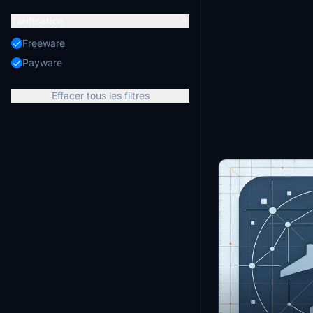
Tarification
Freeware
Payware
Effacer tous les filtres