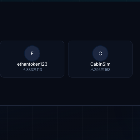
E
C
ethantoken123
CabinSim
333
113
295
163