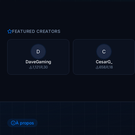
FEATURED CREATORS
D
C
DaveGaming
CesarG_
1,121
30
658
18
À propos