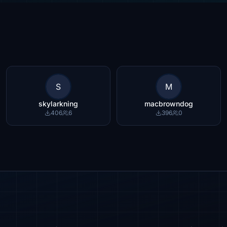
S
M
skylarkning
macbrowndog
406
6
396
0