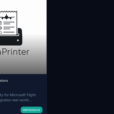
ations
ity for Microsoft Flight
egrates real-world
 using a 58mm thermal
t enables automatic
MSFS2020/24